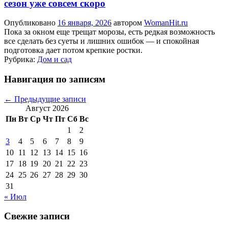
сезон уже совсем скоро
Опубликовано
16 января, 2026
автором
WomanHit.ru
Пока за окном еще трещат морозы, есть редкая возможность
все сделать без суеты и лишних ошибок — и спокойная
подготовка дает потом крепкие ростки.
Рубрика:
Дом и сад
Навигация по записям
←
Предыдущие записи
Август 2026
Пн
Вт
Ср
Чт
Пт
Сб
Вс
1
2
3
4
5
6
7
8
9
10
11
12
13
14
15
16
17
18
19
20
21
22
23
24
25
26
27
28
29
30
31
« Июл
Свежие записи