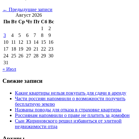
←
Предыдущие записи
Август 2026
Пн
Вт
Ср
Чт
Пт
Сб
Вс
1
2
3
4
5
6
7
8
9
10
11
12
13
14
15
16
17
18
19
20
21
22
23
24
25
26
27
28
29
30
31
« Июл
Свежие записи
Какие квартиры нельзя покупать для сдачи в аренду
Части россиян напомнили о возможности получить
бесплатную землю
Названы поводы для отказа в страховке квартиры
Россиянам напомнили о праве не платить за домофон
Сын Жириновского решил избавиться от элитной
недвижимости отца
Архивы