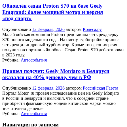
Обновлён седан Proton S70 на базе Geely
Emgrand: более мощный мотор и версия
«под спорт»
Опубликовано
12 февраля, 2026
автором
Колеса.ру
Малайзийская компания Proton представила четырехдверку
S70 нового модельного года. На смену турботройке пришел
четырехцилиндровый турбомотор. Кроме того, топ-версия
получила «спортивный» обвес. Седан Proton S70 дебютировал
в 2023 году.
Рубрика:
Автособытия
Прошел подсчет: Geely Monjaro в Беларуси
оказался на 40% дешевле, чем в РФ
Опубликовано
12 февраля, 2026
автором
Российская Газета
Портал Motor. ru провел исследование цен на Geely Monjaro
в России и Беларуси и выяснил, что в соседней стране
приобрести флагманскую модель китайской марки можно
значительно дешевле.
Рубрика:
Автособытия
Навигация по записям