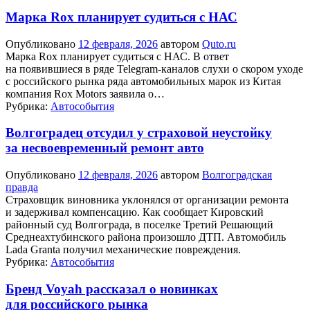
Марка Rox планирует судиться с НАС
Опубликовано
12 февраля, 2026
автором
Quto.ru
Марка Rox планирует судиться с НАС. В ответ
на появившиеся в ряде Telegram-каналов слухи о скором уходе
с российского рынка ряда автомобильных марок из Китая
компания Rox Motors заявила о…
Рубрика:
Автособытия
Волгоградец отсудил у страховой неустойку
за несвоевременный ремонт авто
Опубликовано
12 февраля, 2026
автором
Волгоградская
правда
Страховщик виновника уклонялся от организации ремонта
и задерживал компенсацию. Как сообщает Кировский
районный суд Волгограда, в поселке Третий Решающий
Среднеахтубинского района произошло ДТП. Автомобиль
Lada Granta получил механические повреждения.
Рубрика:
Автособытия
Бренд Voyah рассказал о новинках
для российского рынка