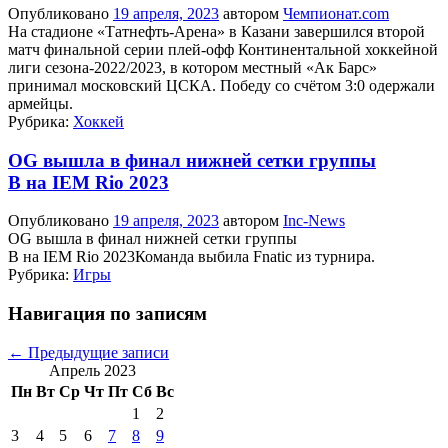
Опубликовано
19 апреля, 2023
автором
Чемпионат.com
На стадионе «Татнефть-Арена» в Казани завершился второй
матч финальной серии плей-офф Континентальной хоккейной
лиги сезона-2022/2023, в котором местный «Ак Барс»
принимал московский ЦСКА. Победу со счётом 3:0 одержали
армейцы.
Рубрика:
Хоккей
OG вышла в финал нижней сетки группы
B на IEM Rio 2023
Опубликовано
19 апреля, 2023
автором
Inc-News
OG вышла в финал нижней сетки группы
B на IEM Rio 2023Команда выбила Fnatic из турнира.
Рубрика:
Игры
Навигация по записям
←
Предыдущие записи
Апрель 2023
Пн
Вт
Ср
Чт
Пт
Сб
Вс
1
2
3
4
5
6
7
8
9