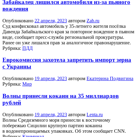
Забайкалец лишился автомобиля из-за пьяного
вождения
Опубликовано
22 апреля, 2023
автором
Zab.ru
Суд конфисковал автомобиль у 35-летнего жителя посёлка
Давенда Забайкальского края за повторное вождение в пьяном
виде, сообщает пресс-служба региональной прокуратуры.
Ранее он уже лишался прав за аналогичное правонарушение.
Рубрика:
ПДД
Еврокомиссия захотела запретить импорт зерна
с Украины
Опубликовано
19 апреля, 2023
автором
Екатерина Подвигина
Рубрика:
Мир
Волны принесли кокаин на 35 миллиардов
рублей
Опубликовано
19 апреля, 2023
автором
Lenta.ru
Волны Средиземного моря принесли к восточному
побережью Сицилии крупную партию кокаина
в водонепроницаемых упаковках. Об этом сообщает CNN.
Рубрика:
Криминал