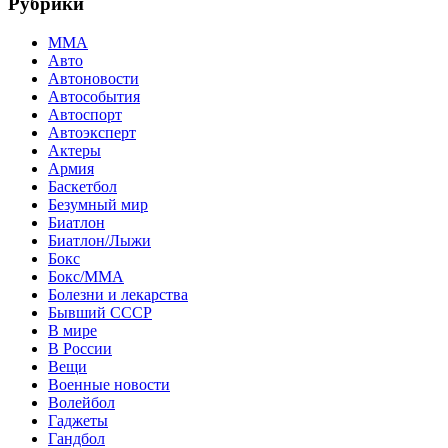
Рубрики
MMA
Авто
Автоновости
Автособытия
Автоспорт
Автоэксперт
Актеры
Армия
Баскетбол
Безумный мир
Биатлон
Биатлон/Лыжи
Бокс
Бокс/MMA
Болезни и лекарства
Бывший СССР
В мире
В России
Вещи
Военные новости
Волейбол
Гаджеты
Гандбол