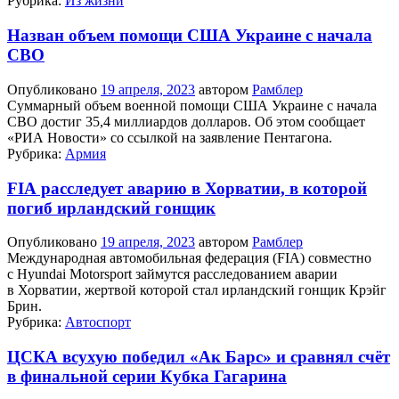
Рубрика:
Из жизни
Назван объем помощи США Украине с начала
СВО
Опубликовано
19 апреля, 2023
автором
Рамблер
Суммарный объем военной помощи США Украине с начала
СВО достиг 35,4 миллиардов долларов. Об этом сообщает
«РИА Новости» со ссылкой на заявление Пентагона.
Рубрика:
Армия
FIA расследует аварию в Хорватии, в которой
погиб ирландский гонщик
Опубликовано
19 апреля, 2023
автором
Рамблер
Международная автомобильная федерация (FIA) совместно
с Hyundai Motorsport займутся расследованием аварии
в Хорватии, жертвой которой стал ирландский гонщик Крэйг
Брин.
Рубрика:
Автоспорт
ЦСКА всухую победил «Ак Барс» и сравнял счёт
в финальной серии Кубка Гагарина