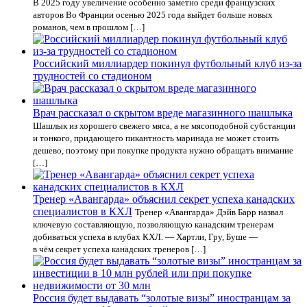
В 2025 году увеличение особенно заметно среди французских
авторов Во Франции осенью 2025 года выйдет больше новых
романов, чем в прошлом […]
Российский миллиардер покинул футбольный клуб из-за
трудностей со стадионом
Врач рассказал о скрытом вреде магазинного шашлыка
Шашлык из хорошего свежего мяса, а не мясоподобной субстанции
и тонкого, придающего пикантность маринада не может стоить
дешево, поэтому при покупке продукта нужно обращать внимание
[…]
Тренер «Авангарда» объяснил секрет успеха канадских
специалистов в КХЛ
Тренер «Авангарда» Дэйв Барр назвал
ключевую составляющую, позволяющую канадским тренерам
добиваться успеха в клубах КХЛ. — Хартли, Гру, Буше —
в чём секрет успеха канадских тренеров […]
Россия будет выдавать “золотые визы” иностранцам за