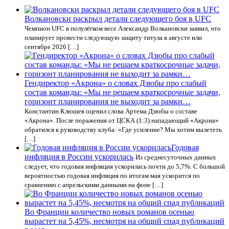
Волкановски раскрыл детали следующего боя в UFC
Чемпион UFC в полулёгком весе Александр Волкановски заявил, что
планирует провести следующую защиту титула в августе или
сентябре 2026 […]
Гендиректор «Акрона» о словах Дзюбы про слабый
состав команды: «Мы не решаем краткосрочные задачи,
горизонт планирования не выходит за рамки…
Константин Клюшев оценил слова Артема Дзюбы о составе
«Акрона». После поражения от ЦСКА (1:3) нападающий «Акрона»
обратился к руководству клуба: «Где усиление? Мы хотим вылететь
[…]
Годовая
инфляция в России ускорилась
Из среднесуточных данных
следует, что годовая инфляция ускорилась почти до 5,7%. С большой
вероятностью годовая инфляция по итогам мая ускорится по
сравнению с апрельскими данными на фоне […]
Во Франции количество новых романов осенью
вырастет на 5,45%, несмотря на общий спад публикаций