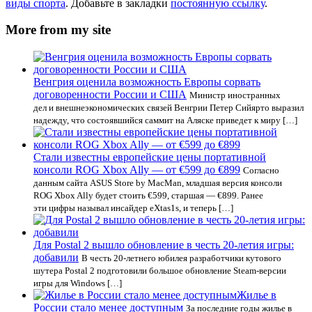
виды спорта
. Добавьте в закладки
постоянную ссылку
.
More from my site
Венгрия оценила возможность Европы сорвать
договоренности России и США
Министр иностранных
дел и внешнеэкономических связей Венгрии Петер Сийярто выразил
надежду, что состоявшийся саммит на Аляске приведет к миру […]
Стали известны европейские цены портативной
консоли ROG Xbox Ally — от €599 до €899
Согласно
данным сайта ASUS Store by MacMan, младшая версия консоли
ROG Xbox Ally будет стоить €599, старшая — €899. Ранее
эти цифры называл инсайдер eXtas1s, и теперь […]
Для Postal 2 вышло обновление в честь 20-летия игры:
добавили
В честь 20-летнего юбилея разработчики кутового
шутера Postal 2 подготовили большое обновление Steam-версии
игры для Windows […]
Жилье в
России стало менее доступным
За последние годы жилье в