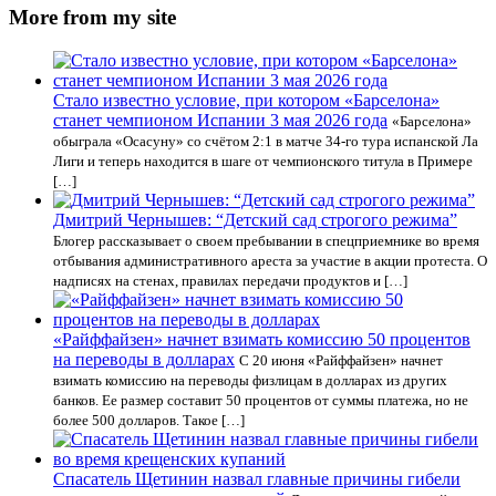
More from my site
Стало известно условие, при котором «Барселона»
станет чемпионом Испании 3 мая 2026 года
«Барселона»
обыграла «Осасуну» со счётом 2:1 в матче 34-го тура испанской Ла
Лиги и теперь находится в шаге от чемпионского титула в Примере
[…]
Дмитрий Чернышев: “Детский сад строгого режима”
Блогер рассказывает о своем пребывании в спецприемнике во время
отбывания административного ареста за участие в акции протеста. О
надписях на стенах, правилах передачи продуктов и […]
«Райффайзен» начнет взимать комиссию 50 процентов
на переводы в долларах
С 20 июня «Райффайзен» начнет
взимать комиссию на переводы физлицам в долларах из других
банков. Ее размер составит 50 процентов от суммы платежа, но не
более 500 долларов. Такое […]
Спасатель Щетинин назвал главные причины гибели