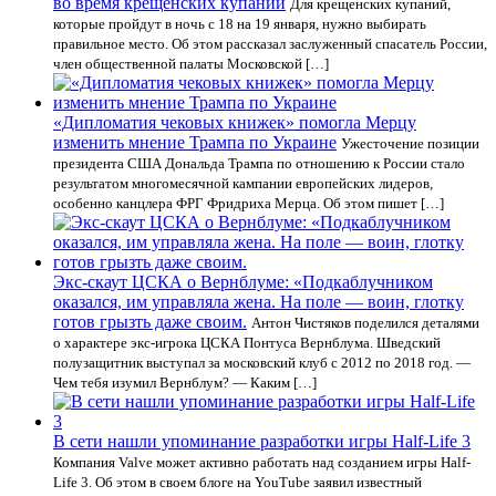
во время крещенских купаний
Для крещенских купаний,
которые пройдут в ночь с 18 на 19 января, нужно выбирать
правильное место. Об этом рассказал заслуженный спасатель России,
член общественной палаты Московской […]
«Дипломатия чековых книжек» помогла Мерцу
изменить мнение Трампа по Украине
Ужесточение позиции
президента США Дональда Трампа по отношению к России стало
результатом многомесячной кампании европейских лидеров,
особенно канцлера ФРГ Фридриха Мерца. Об этом пишет […]
Экс-скаут ЦСКА о Вернблуме: «Подкаблучником
оказался, им управляла жена. На поле — воин, глотку
готов грызть даже своим.
Антон Чистяков поделился деталями
о характере экс-игрока ЦСКА Понтуса Вернблума. Шведский
полузащитник выступал за московский клуб с 2012 по 2018 год. —
Чем тебя изумил Вернблум? — Каким […]
В сети нашли упоминание разработки игры Half-Life 3
Компания Valve может активно работать над созданием игры Half-
Life 3. Об этом в своем блоге на YouTube заявил известный