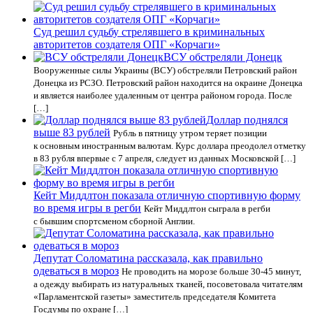
Суд решил судьбу стрелявшего в криминальных
авторитетов создателя ОПГ «Корчаги»
ВСУ обстреляли Донецк
Вооруженные силы Украины (ВСУ) обстреляли Петровский район
Донецка из РСЗО. Петровский район находится на окраине Донецка
и является наиболее удаленным от центра районом города. После
[…]
Доллар поднялся
выше 83 рублей
Рубль в пятницу утром теряет позиции
к основным иностранным валютам. Курс доллара преодолел отметку
в 83 рубля впервые с 7 апреля, следует из данных Московской […]
Кейт Миддлтон показала отличную спортивную форму
во время игры в регби
Кейт Миддлтон сыграла в регби
с бывшим спортсменом сборной Англии.
Депутат Соломатина рассказала, как правильно
одеваться в мороз
Не проводить на морозе больше 30-45 минут,
а одежду выбирать из натуральных тканей, посоветовала читателям
«Парламентской газеты» заместитель председателя Комитета
Госдумы по охране […]