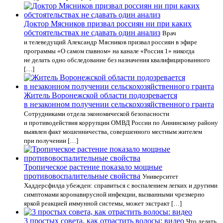
Доктор Мясников призвал россиян ни при каких
обстоятельствах не сдавать один анализ
Врач
и телеведущий Александр Мясников призвал россиян в эфире
программы «О самом главном» на канале «Россия 1» никогда
не делать одно обследование без назначения квалифицированного
[…]
Житель Воронежской области подозревается
в незаконном получении сельскохозяйственного гранта
Сотрудниками отдела экономической безопасности
и противодействия коррупции ОМВД России по Аннинскому району
выявлен факт мошенничества, совершенного местным жителем
при получении […]
Тропическое растение показало мощные
противовоспалительные свойства
Университет
Хаддерсфилда убежден: справиться с воспалением легких и другими
симптомами коронавирусной инфекции, вызванными чрезмерно
яркой реакцией иммунной системы, может экстракт […]
3 простых совета, как отрастить волосы: видео
Что делать,