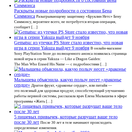
Раскрыты новые подробности о состоянии Бена
Симмонса
Разыгрывающему защитнику «Бруклин Нетс» Бену
Симмонсу, вероятнее всего, не потребуется вторая операция,
сообщает […]
Gematsu: из утечки PS Store стало известно, что новая
игра в серии Yakuza выйдет 9 ноября
В онлайн-магазине
Sony PlayStation Store до полноценного анонса появилась страница
новой игры в серии Yakuza — Like a Dragon Gaiden:
The Man Who Erased His Name — с подробностями […]
Малышева объяснила, какую пользу несет «драконье
сердце»
Драгон фрукт, «драконье сердце», или питайя —
это полезный для здоровья продукт, способствующий улучшению
работы нервной системы, рассказала врач Елена Малышева в эфире
программы «Жить […]
5 пищевых привычек, которые разрушат ваше тело
после 30 лет
После 30 лет в теле начинают происходить
определенные изменения.