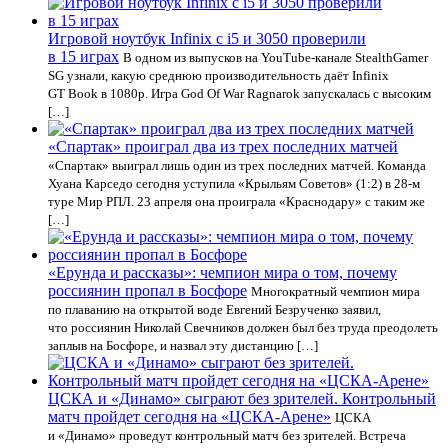
Игровой ноутбук Infinix с i5 и 3050 проверили
в 15 играх
В одном из выпусков на YouTube-канале StealthGamer
SG узнали, какую среднюю производительность даёт Infinix
GT Book в 1080p. Игра God Of War Ragnarok запускалась с высоким
[…]
«Спартак» проиграл два из трех последних матчей
«Спартак» выиграл лишь один из трех последних матчей. Команда
Хуана Карседо сегодня уступила «Крыльям Советов» (1:2) в 28-м
туре Мир РПЛ. 23 апреля она проиграла «Краснодару» с таким же
[…]
«Ерунда и рассказы»: чемпион мира о том, почему
россиянин пропал в Босфоре
Многократный чемпион мира
по плаванию на открытой воде Евгений Безрученко заявил,
что россиянин Николай Свечников должен был без труда преодолеть
заплыв на Босфоре, и назвал эту дистанцию […]
ЦСКА и «Динамо» сыграют без зрителей. Контрольный
матч пройдет сегодня на «ЦСКА-Арене»
ЦСКА
и «Динамо» проведут контрольный матч без зрителей. Встреча