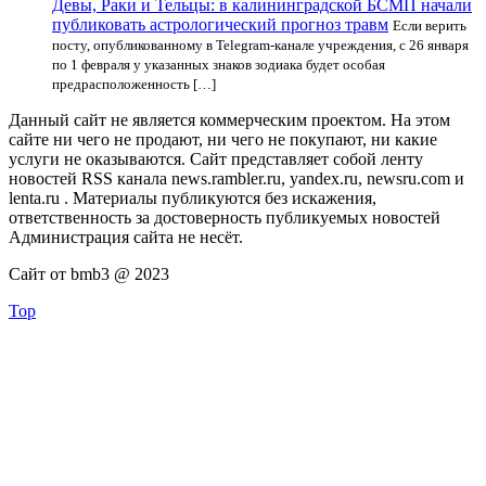
Девы, Раки и Тельцы: в калининградской БСМП начали
публиковать астрологический прогноз травм
Если верить
посту, опубликованному в Telegram-канале учреждения, с 26 января
по 1 февраля у указанных знаков зодиака будет особая
предрасположенность […]
Данный сайт не является коммерческим проектом. На этом
сайте ни чего не продают, ни чего не покупают, ни какие
услуги не оказываются. Сайт представляет собой ленту
новостей RSS канала news.rambler.ru, yandex.ru, newsru.com и
lenta.ru . Материалы публикуются без искажения,
ответственность за достоверность публикуемых новостей
Администрация сайта не несёт.
Сайт от bmb3 @ 2023
Top