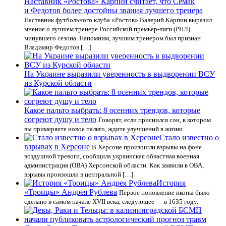
Наставник «Ростова» Карпин считает, что Семак
и Федотов более достойны звания лучшего тренера
Наставник футбольного клуба «Ростов» Валерий Карпин выразил
мнение о лучшем тренере Российской премьер-лиги (РПЛ)
минувшего сезона. Напомним, лучшим тренером был признан
Владимир Федотов […]
На Украине выразили уверенность в выдворении ВСУ
из Курской области
Какое пальто выбрать: 8 осенних трендов, которые
согреют душу и тело
Говорят, если приснился сон, в котором
вы примеряете новое пальто, ждите улучшений в жизни.
Стало известно о
взрывах в Херсоне
В Херсоне произошли взрывы на фоне
воздушной тревоги, сообщила украинская областная военная
администрация (ОВА) Херсонской области. Как заявили в ОВА,
взрывы произошли в центральной […]
История
«Троицы» Андрея Рублева
Первое поновление иконы было
сделано в самом начале XVII века, следующее — в 1635 году.