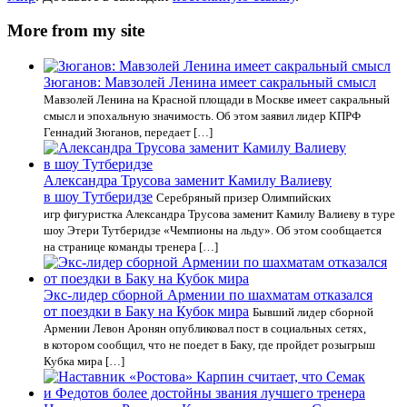
More from my site
Зюганов: Мавзолей Ленина имеет сакральный смысл
Мавзолей Ленина на Красной площади в Москве имеет сакральный
смысл и эпохальную значимость. Об этом заявил лидер КПРФ
Геннадий Зюганов, передает […]
Александра Трусова заменит Камилу Валиеву
в шоу Тутберидзе
Серебряный призер Олимпийских
игр фигуристка Александра Трусова заменит Камилу Валиеву в туре
шоу Этери Тутберидзе «Чемпионы на льду». Об этом сообщается
на странице команды тренера […]
Экс-лидер сборной Армении по шахматам отказался
от поездки в Баку на Кубок мира
Бывший лидер сборной
Армении Левон Аронян опубликовал пост в социальных сетях,
в котором сообщил, что не поедет в Баку, где пройдет розыгрыш
Кубка мира […]