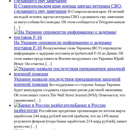
В Ставропольском крае юноша зарезал ветерана СВО,
сделавшего ему замечание
В Ставропольском крае 18-летний
молодой человек зарезал ветерана СВО, сделавшего ему замечание
за выгул собаки без поводка. Об этом сообщается в Telegram-канале
[…]
На Украине опровергли информацию о задержке
поставок F-16
Вооруженные силы Украины (ВСУ) опровергли
информацию о задержке поставок истребителей F-16 из Дании. Об
этом заявил представитель Военно-воздушных сил Украины Юрий
Игнат. Он отметил, […]
Украине назвали последствия прекращения западной
военной помощи
Без поддержки со стороны Запада Украина
будет вынуждена создавать серьезные риски для своей экономики.
Об этом пишет газета The Wall Street Journal (WSJ). Отмечается, что
украинским […]
Банки в России
разбогатели
Российские кредитные организации по итогам марта
заработали 244 млрд рублей чистой прибыли, что на 14% выше
результата февраля (тогда банки заработали 214 млрд рублей), пишет
агентство […]