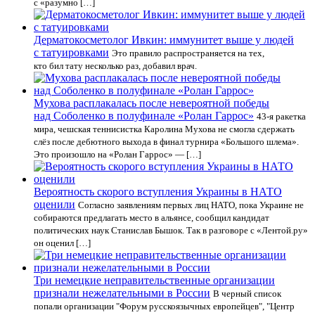
с «разумно […]
Дерматокосметолог Ивкин: иммунитет выше у людей
с татуировками
Это правило распространяется на тех,
кто бил тату несколько раз, добавил врач.
Мухова расплакалась после невероятной победы
над Соболенко в полуфинале «Ролан Гаррос»
43-я ракетка
мира, чешская теннисистка Каролина Мухова не смогла сдержать
слёз после дебютного выхода в финал турнира «Большого шлема».
Это произошло на «Ролан Гаррос» — […]
Вероятность скорого вступления Украины в НАТО
оценили
Согласно заявлениям первых лиц НАТО, пока Украине не
собираются предлагать место в альянсе, сообщил кандидат
политических наук Станислав Бышок. Так в разговоре с «Лентой.ру»
он оценил […]
Три немецкие неправительственные организации
признали нежелательными в России
В черный список
попали организации "Форум русскоязычных европейцев", "Центр