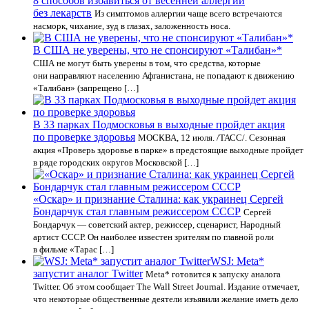
8 способов избавиться от весенней аллергии
без лекарств
Из симптомов аллергии чаще всего встречаются
насморк, чихание, зуд в глазах, заложенность носа.
В США не уверены, что не спонсируют «Талибан»*
США не могут быть уверены в том, что средства, которые
они направляют населению Афганистана, не попадают к движению
«Талибан» (запрещено […]
В 33 парках Подмосковья в выходные пройдет акция
по проверке здоровья
МОСКВА, 12 июля. /ТАСС/. Сезонная
акция «Проверь здоровье в парке» в предстоящие выходные пройдет
в ряде городских округов Московской […]
«Оскар» и признание Сталина: как украинец Сергей
Бондарчук стал главным режиссером СССР
Сергей
Бондарчук — советский актер, режиссер, сценарист, Народный
артист СССР. Он наиболее известен зрителям по главной роли
в фильме «Тарас […]
WSJ: Meta*
запустит аналог Twitter
Meta* готовится к запуску аналога
Twitter. Об этом сообщает The Wall Street Journal. Издание отмечает,
что некоторые общественные деятели изъявили желание иметь дело