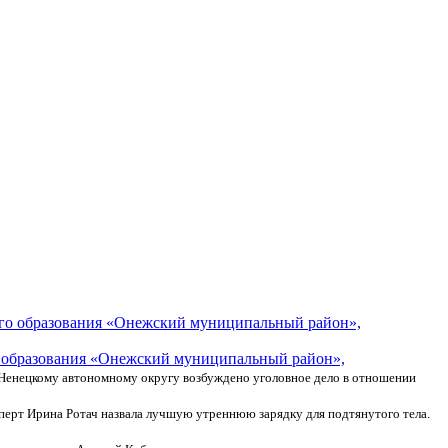
о образования «Онежский муниципальный район»,
 Ненецкому автономному округу возбуждено уголовное дело в отношении
перт Ирина Ротач назвала лучшую утреннюю зарядку для подтянутого тела.