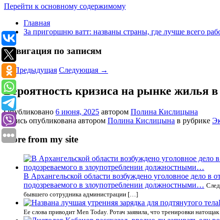
Перейти к основному содержимому
Главная
За пригоршню ватт: названы страны, где лучше всего раб
Навигация по записям
←
Предыдущая
Следующая
→
Вероятность кризиса на рынке жилья в
Опубликовано
6 июня, 2025
автором
Полина Кислицына
Запись опубликована автором
Полина Кислицына
в рубрике
Э
More from my site
В Архангельской области возбуждено уголовное дело в
подозреваемого в злоупотреблении должностными…
След
бывшего сотрудника администрации […]
Ее слова приводит Men Today. Ротач заявила, что тренировки натоща