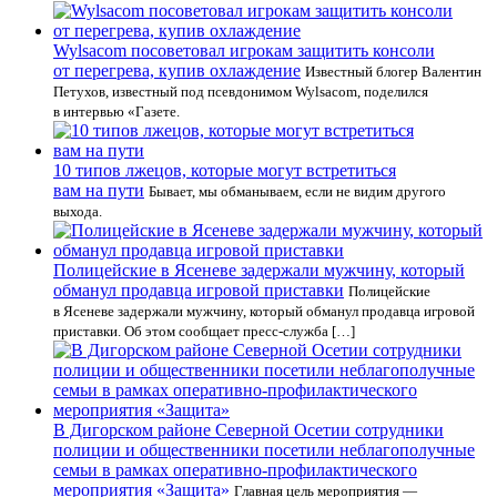
Wylsacom посоветовал игрокам защитить консоли
от перегрева, купив охлаждение
Известный блогер Валентин
Петухов, известный под псевдонимом Wylsacom, поделился
в интервью «Газете.
10 типов лжецов, которые могут встретиться
вам на пути
Бывает, мы обманываем, если не видим другого
выхода.
Полицейские в Ясеневе задержали мужчину, который
обманул продавца игровой приставки
Полицейские
в Ясеневе задержали мужчину, который обманул продавца игровой
приставки. Об этом сообщает пресс-служба […]
В Дигорском районе Северной Осетии сотрудники
полиции и общественники посетили неблагополучные
семьи в рамках оперативно-профилактического
мероприятия «Защита»
Главная цель мероприятия —