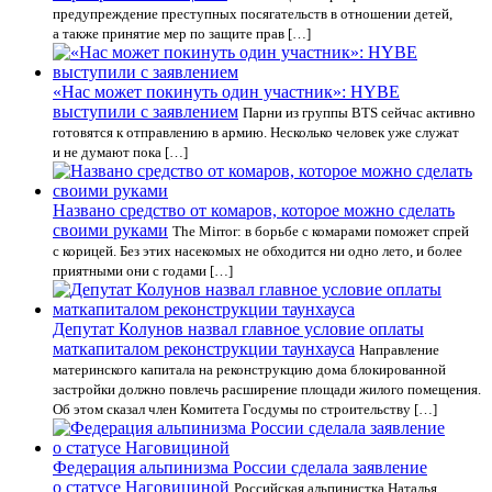
предупреждение преступных посягательств в отношении детей,
а также принятие мер по защите прав […]
«Нас может покинуть один участник»: HYBE
выступили с заявлением
Парни из группы BTS сейчас активно
готовятся к отправлению в армию. Несколько человек уже служат
и не думают пока […]
Названо средство от комаров, которое можно сделать
своими руками
The Mirror: в борьбе с комарами поможет спрей
с корицей. Без этих насекомых не обходится ни одно лето, и более
приятными они с годами […]
Депутат Колунов назвал главное условие оплаты
маткапиталом реконструкции таунхауса
Направление
материнского капитала на реконструкцию дома блокированной
застройки должно повлечь расширение площади жилого помещения.
Об этом сказал член Комитета Госдумы по строительству […]
Федерация альпинизма России сделала заявление
о статусе Наговициной
Российская альпинистка Наталья