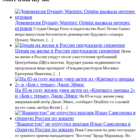
Демоверсия Dynasty Warriors: Origins вызвала интерес
игроков
Студия Omega Force и издательство Koei Tecmo Games
вчера выпустили бесплатную демоверсию будущего слэшера
Dynasty Warriors: […]
Ценам на жилье в России предсказали снижение
Цены
на жилье в России упадут после ужесточения требований
Центробанка (ЦБ) к ипотеке. Будущее рынка недвижимости
предсказала вице-президент «Гильдии риелторов Москвы»
Екатерина Никитина, […]
На 85-м году жизни умер актер из «Крепкого орешка 2»
и «Боя с тенью» Джон Эймос
На 85-м году жизни умер
американский актёр Джон Эймос, сообщает Deadline со ссылкой
на его сына, актёра Келли […]
“Вашингтон” не отпустил вратаря Илью Самсонова в
сборную России по хоккею
Илья Самсонов на днях пострадал
от грязного приема нападающего "Бостона" Брэда Маршанда. Во