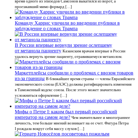
время одного из эпизодов Самсонов выкатился из ворот, а
проезжавший мимо форвард […]
Команду Харрис уличили во введении публики в
заблуждение о словах Трампа
В России впервые вернули зрение ослепшему
от метанола пациенту
Казанским врачам впервые в России
удалось вернуть зрение пациенту, отравившемуся метанолом.
Маркетплейсы сообщили о проблемах с ввозом товаров
из-за границы
В ближайшее время страны — члены Евразийского
экономического союза (ЕАЭС) должны ратифицировать изменения
в Таможенный кодекс союза. После этого может значительно
усложниться оформление […]
Мифы о Петре I: каким был первый российский
император на самом деле?
Чем значительнее и многограннее
личность, тем больше мнений возникает на ее счет. Фигура Петра
I рождала вокруг себя массу слухов […]