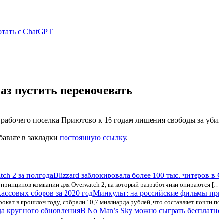
отать с ChatGPT
каз пустить переночевать
рабочего поселка Приютово к 16 годам лишения свободы за убий
бавьте в закладки
постоянную ссылку
.
Blizzard заблокировала более 100 тыс. читеров в 
 принципов компании для Overwatch 2, на который разработчики опираются […
Минкульт: на российские фильмы при
окат в прошлом году, собрали 10,7 миллиарда рублей, что составляет почти 
В No Man’s Sky можно сыграть бесплатн