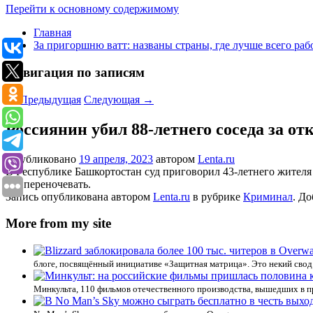
Перейти к основному содержимому
Главная
За пригоршню ватт: названы страны, где лучше всего раб
Навигация по записям
←
Предыдущая
Следующая
→
Россиянин убил 88-летнего соседа за от
Опубликовано
19 апреля, 2023
автором
Lenta.ru
В Республике Башкортостан суд приговорил 43-летнего жителя 
его переночевать.
Запись опубликована автором
Lenta.ru
в рубрике
Криминал
. До
More from my site
блоге, посвящённый инициативе «Защитная матрица». Это некий свод
Минкульта, 110 фильмов отечественного производства, вышедших в пр