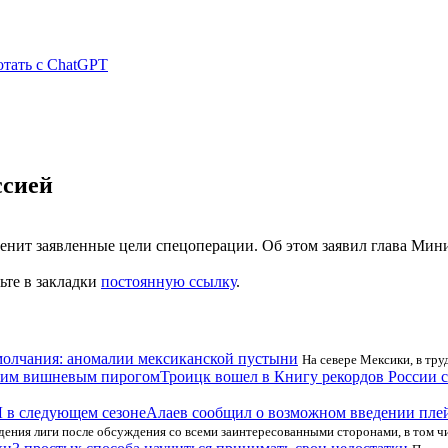
отать с ChatGPT
ссией
енит заявленные цели спецоперации. Об этом заявил глава Мин
вьте в закладки
постоянную ссылку
.
молчания: аномалии мексиканской пустыни
На севере Мексики, в тр
Троицк вошел в Книгу рекордов России
Алаев сообщил о возможном введении пле
дения лиги после обсуждения со всеми заинтересованными сторонами, в том ч