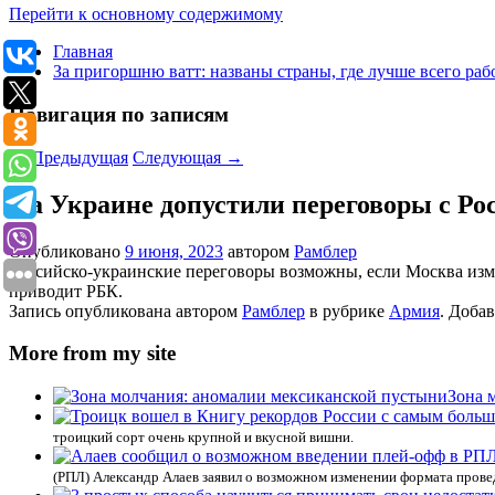
Перейти к основному содержимому
Главная
За пригоршню ватт: названы страны, где лучше всего раб
Навигация по записям
←
Предыдущая
Следующая
→
На Украине допустили переговоры с Ро
Опубликовано
9 июня, 2023
автором
Рамблер
Российско-украинские переговоры возможны, если Москва изм
приводит РБК.
Запись опубликована автором
Рамблер
в рубрике
Армия
. Доба
More from my site
Зона 
троицкий сорт очень крупной и вкусной вишни.
(РПЛ) Александр Алаев заявил о возможном изменении формата прове