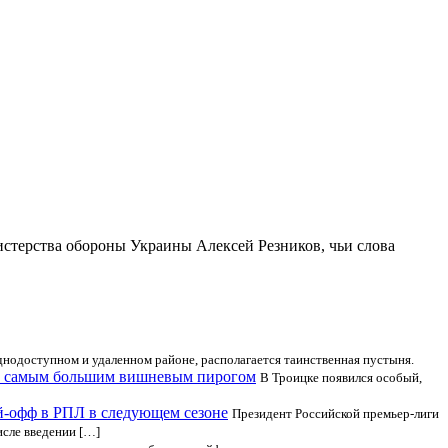
истерства обороны Украины Алексей Резников, чьи слова
уднодоступном и удаленном районе, располагается таинственная пустыня.
 с самым большим вишневым пирогом
В Троицке появился особый,
й-офф в РПЛ в следующем сезоне
Президент Российской премьер-лиги
исле введении […]