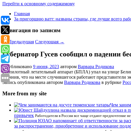
Перейти к основному содержимому
Главная
За пригоршню ватт: названы страны, где лучше всего раб
Навигация по записям
←
Предыдущая
Следующая
→
Губернатор Гусев сообщил о падении б
Опубликовано
9 июня, 2023
автором
Варвара Родикова
Беспилотный летательный аппарат (БПЛА) упал на улице Белин
уточнив, что на месте случившегося работают представители э
Запись опубликована автором
Варвара Родикова
в рубрике
Рос
More from my site
Чем заним
привычек
Работодатели в России все чаще отдают предпочтение не
за распространение, приобретение и использование под