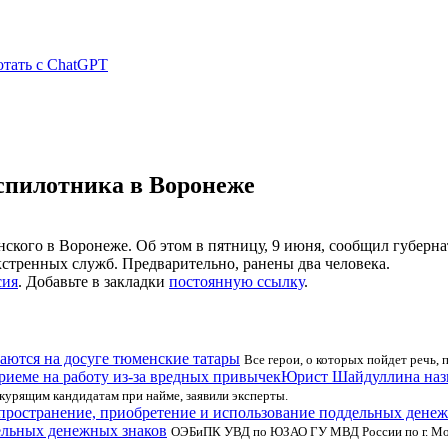
отать с ChatGPT
еспилотника в Воронеже
ского в Воронеже. Об этом в пятницу, 9 июня, сообщил губерна
кстренных служб. Предварительно, ранены два человека.
сия
. Добавьте в закладки
постоянную ссылку
.
аются на досуге тюменские татары
Все герои, о которых пойдет речь, 
Юрист Шайдуллина назв
курящим кандидатам при найме, заявили эксперты.
дельных денежных знаков
ОЭБиПК УВД по ЮЗАО ГУ МВД России по г. Моск