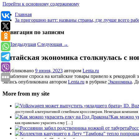
Перейти к основному содержимому
Главная
За пригоршню ватт: названы страны, где лучше всего раб
Навигация по записям
←
Предыдущая
Следующая
→
Китайская экономика столкнулась с но
Опубликовано
9 июня, 2023
автором
Lenta.ru
Ослабление спроса на китайские товары привело к рекордной з
Запись опубликована автором
Lenta.ru
в рубрике
Экономика
. Д
More from my site
доступной альтернативой семейным кроссоверам. Немецкая компания
Как можно ук
как правильно украсить елку […]
Росс