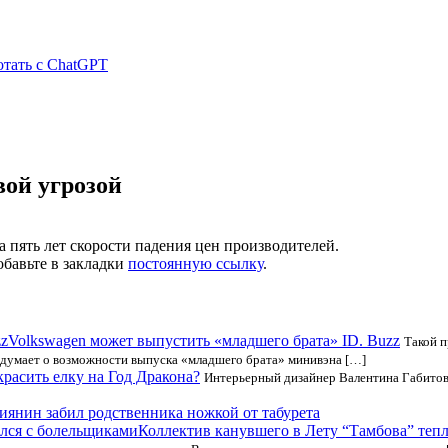
отать с ChatGPT
вой угрозой
а пять лет скорости падения цен производителей.
обавьте в закладки
постоянную ссылку
.
Volkswagen может выпустить «младшего брата» ID. Buzz
Такой 
 думает о возможности выпуска «младшего брата» минивэна […]
расить елку на Год Дракона?
Интерьерный дизайнер Валентина Габитова 
иянин забил родственника ножкой от табурета
Коллектив канувшего в Лету “Тамбова” теп