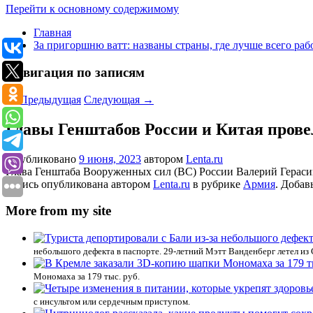
Перейти к основному содержимому
Главная
За пригоршню ватт: названы страны, где лучше всего раб
Навигация по записям
←
Предыдущая
Следующая
→
Главы Генштабов России и Китая прове
Опубликовано
9 июня, 2023
автором
Lenta.ru
Глава Генштаба Вооруженных сил (ВС) России Валерий Герасим
Запись опубликована автором
Lenta.ru
в рубрике
Армия
. Добав
More from my site
небольшого дефекта в паспорте. 29-летний Мэтт Ванденберг летел из С
Мономаха за 179 тыс. руб.
с инсультом или сердечным приступом.