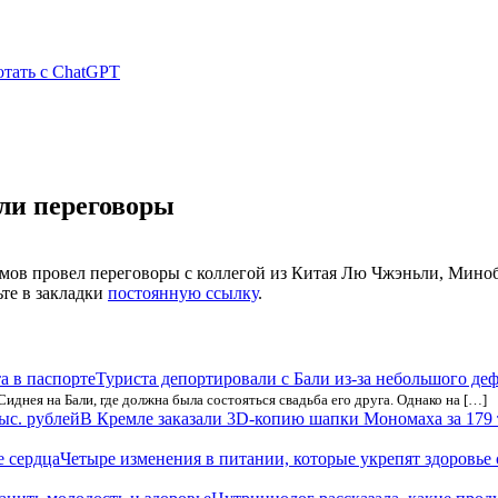
отать с ChatGPT
ли переговоры
ов провел переговоры с коллегой из Китая Лю Чжэньли, Минобо
ьте в закладки
постоянную ссылку
.
Туриста депортировали с Бали из-за небольшого деф
иднея на Бали, где должна была состояться свадьба его друга. Однако на […]
В Кремле заказали 3D-копию шапки Мономаха за 179 
Четыре изменения в питании, которые укрепят здоровье 