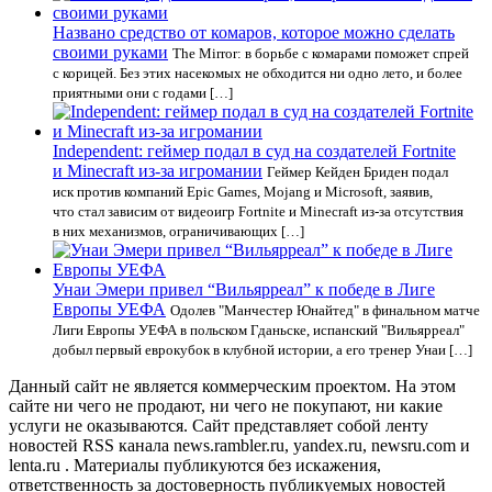
Названо средство от комаров, которое можно сделать
своими руками
The Mirror: в борьбе с комарами поможет спрей
с корицей. Без этих насекомых не обходится ни одно лето, и более
приятными они с годами […]
Independent: геймер подал в суд на создателей Fortnite
и Minecraft из-за игромании
Геймер Кейден Бриден подал
иск против компаний Epic Games, Mojang и Microsoft, заявив,
что стал зависим от видеоигр Fortnite и Minecraft из-за отсутствия
в них механизмов, ограничивающих […]
Унаи Эмери привел “Вильярреал” к победе в Лиге
Европы УЕФА
Одолев "Манчестер Юнайтед" в финальном матче
Лиги Европы УЕФА в польском Гданьске, испанский "Вильярреал"
добыл первый еврокубок в клубной истории, а его тренер Унаи […]
Данный сайт не является коммерческим проектом. На этом
сайте ни чего не продают, ни чего не покупают, ни какие
услуги не оказываются. Сайт представляет собой ленту
новостей RSS канала news.rambler.ru, yandex.ru, newsru.com и
lenta.ru . Материалы публикуются без искажения,
ответственность за достоверность публикуемых новостей