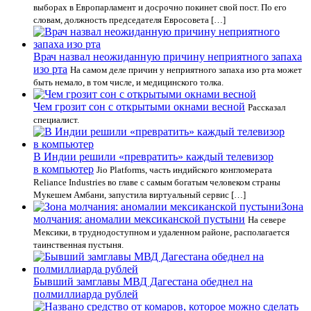
выборах в Европарламент и досрочно покинет свой пост. По его
словам, должность председателя Евросовета […]
Врач назвал неожиданную причину неприятного запаха
изо рта
На самом деле причин у неприятного запаха изо рта может
быть немало, в том числе, и медицинского толка.
Чем грозит сон с открытыми окнами весной
Рассказал
специалист.
В Индии решили «превратить» каждый телевизор
в компьютер
Jio Platforms, часть индийского конгломерата
Reliance Industries во главе с самым богатым человеком страны
Мукешем Амбани, запустила виртуальный сервис […]
Зона
молчания: аномалии мексиканской пустыни
На севере
Мексики, в труднодоступном и удаленном районе, располагается
таинственная пустыня.
Бывший замглавы МВД Дагестана обеднел на
полмиллиарда рублей