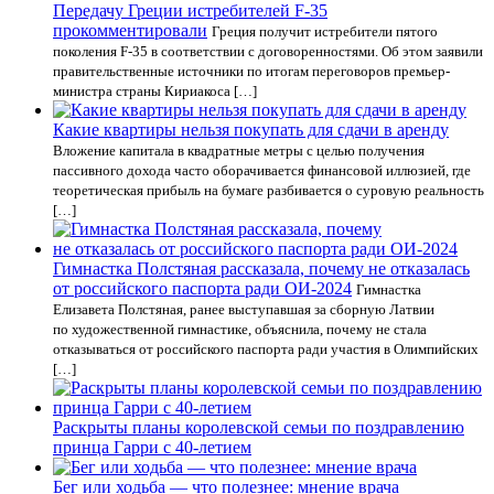
Передачу Греции истребителей F-35
прокомментировали
Греция получит истребители пятого
поколения F-35 в соответствии с договоренностями. Об этом заявили
правительственные источники по итогам переговоров премьер-
министра страны Кириакоса […]
Какие квартиры нельзя покупать для сдачи в аренду
Вложение капитала в квадратные метры с целью получения
пассивного дохода часто оборачивается финансовой иллюзией, где
теоретическая прибыль на бумаге разбивается о суровую реальность
[…]
Гимнастка Полстяная рассказала, почему не отказалась
от российского паспорта ради ОИ-2024
Гимнастка
Елизавета Полстяная, ранее выступавшая за сборную Латвии
по художественной гимнастике, объяснила, почему не стала
отказываться от российского паспорта ради участия в Олимпийских
[…]
Раскрыты планы королевской семьи по поздравлению
принца Гарри с 40-летием
Бег или ходьба — что полезнее: мнение врача