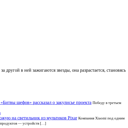
 другой в ней зажигаются звезды, она разрастается, становясь
«Битвы шефов» рассказал о закулисье проекта
Победу в третьем
а
ожую на светильник из мультиков Pixar
Компания Xiaomi под одним
у продуктов — устройств […]