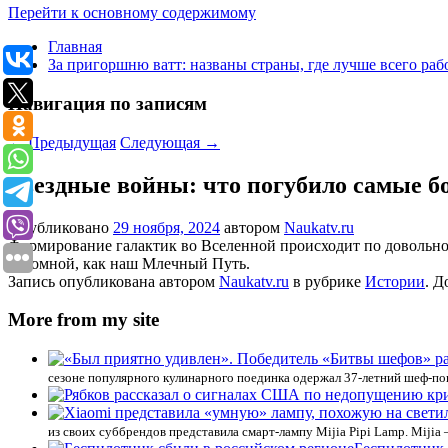
Перейти к основному содержимому
Главная
За пригоршню ватт: названы страны, где лучше всего раб
Навигация по записям
←
Предыдущая
Следующая
→
Звездные войны: что погубило самые 
Опубликовано
29 ноября, 2024
автором
Naukatv.ru
Формирование галактик во Вселенной происходит по довольно п
огромной, как наш Млечный Путь.
Запись опубликована автором
Naukatv.ru
в рубрике
Истории
. Д
More from my site
сезоне популярного кулинарного поединка одержал 37-летний шеф-п
из своих суббрендов представила смарт-лампу Mijia Pipi Lamp. Miji