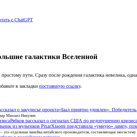
отать с ChatGPT
большие галактики Вселенной
ростому пути. Сразу после рождения галактика невелика, одна за
обавьте в закладки
постоянную ссылку
.
«Был приятно удивлен». Победитель 
овар Михаил Никулин.
Рябков рассказал о сигналах США по недопущению кризис
Xiaomi представила «умную» лампу, пох
a — это отдельная линейка китайского производителя, составляющая экосистем