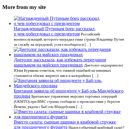
More from my site
Награжденный Путиным боец рассказал,
о чем побеседовал с президентом
Российский
военнослужащий, которого наградил глава страны Владимир Путин
за службу на передовой, успел пообщаться […]
Диетолог рассказала, как избежать переедания
шашлыком на майских праздниках
Диетолог-эндокринолог
Юлия Бурякова отметила, что главной ошибкой на пикниках
становится обилие жирного мяса и калорийных […]
Британия заявила об инциденте у Баб-эль-Мандебского
пролива
Британское управление морских торговых операций
(UKMTO) при ВМС страны сообщило о происшествии у берегов
Йемена, рядом с Баб-эль-Мандебским […]
Вместо салата: сырные шарики в крабовой стружке
для праздничного фуршета
Надоел​‍​‌‍​‍‌ обычный крабовый салат?