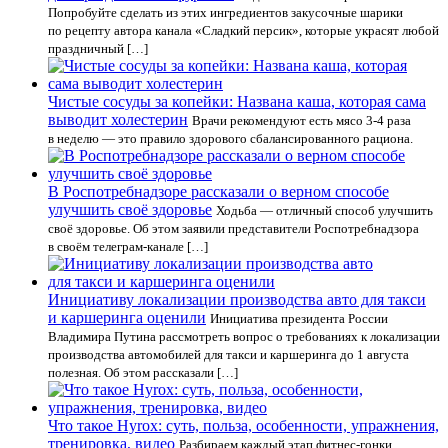
Попробуйте сделать из этих ингредиентов закусочные шарики
по рецепту автора канала «Сладкий персик», которые украсят любой
праздничный […]
Чистые сосуды за копейки: Названа каша, которая сама
выводит холестерин
Врачи рекомендуют есть мясо 3-4 раза
в неделю — это правило здорового сбалансированного рациона.
В Роспотребнадзоре рассказали о верном способе
улучшить своё здоровье
Ходьба — отличный способ улучшить
своё здоровье. Об этом заявили представители Роспотребнадзора
в своём телеграм-канале […]
Инициативу локализации производства авто для такси
и каршеринга оценили
Инициатива президента России
Владимира Путина рассмотреть вопрос о требованиях к локализации
производства автомобилей для такси и каршеринга до 1 августа
полезная. Об этом рассказали […]
Что такое Hyrox: суть, польза, особенности, упражнения,
тренировка, видео
Разбираем каждый этап фитнес-гонки.