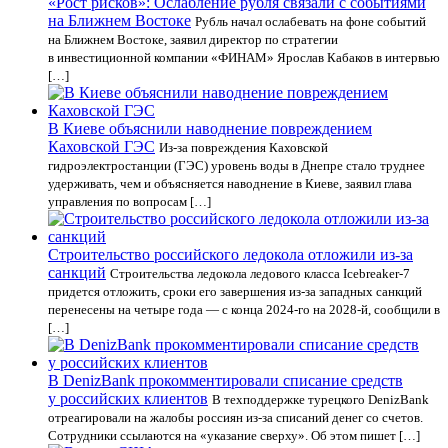
«Рост рисков»: Ослабление рубля связали с событиями
на Ближнем Востоке
Рубль начал ослабевать на фоне событий
на Ближнем Востоке, заявил директор по стратегии
в инвестиционной компании «ФИНАМ» Ярослав Кабаков в интервью
[…]
В Киеве объяснили наводнение повреждением
Каховской ГЭС
Из-за повреждения Каховской
гидроэлектростанции (ГЭС) уровень воды в Днепре стало труднее
удерживать, чем и объясняется наводнение в Киеве, заявил глава
управления по вопросам […]
Строительство российского ледокола отложили из-за
санкций
Строительства ледокола ледового класса Icebreaker-7
придется отложить, сроки его завершения из-за западных санкций
перенесены на четыре года — с конца 2024-го на 2028-й, сообщили в
[…]
В DenizBank прокомментировали списание средств
у российских клиентов
В техподдержке турецкого DenizBank
отреагировали на жалобы россиян из-за списаний денег со счетов.
Сотрудники ссылаются на «указание сверху». Об этом пишет […]