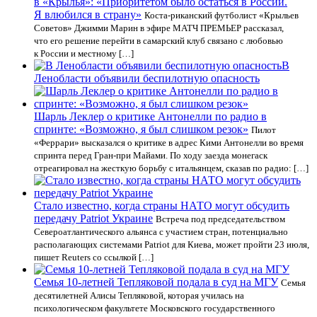
в «Крылья»: «Приоритетом было остаться в России.
Я влюбился в страну»
Коста‑риканский футболист «Крыльев
Советов» Джимми Марин в эфире МАТЧ ПРЕМЬЕР рассказал,
что его решение перейти в самарский клуб связано с любовью
к России и местному […]
В
Ленобласти объявили беспилотную опасность
Шарль Леклер о критике Антонелли по радио в
спринте: «Возможно, я был слишком резок»
Пилот
«Феррари» высказался о критике в адрес Кими Антонелли во время
спринта перед Гран-при Майами. По ходу заезда монегаск
отреагировал на жесткую борьбу с итальянцем, сказав по радио: […]
Стало известно, когда страны НАТО могут обсудить
передачу Patriot Украине
Встреча под председательством
Североатлантического альянса с участием стран, потенциально
располагающих системами Patriot для Киева, может пройти 23 июля,
пишет Reuters со ссылкой […]
Семья 10-летней Тепляковой подала в суд на МГУ
Семья
десятилетней Алисы Тепляковой, которая училась на
психологическом факультете Московского государственного