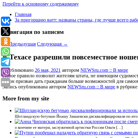
Перейти к основному содержимому
Главная
За пригоршню ватт: названы страны, где лучше всего раб
Навигация по записям
←
Предыдущая
Следующая
→
В Техасе разрешили повсеместное ноше
Опубликовано
26 мая, 2021
автором
NEWSru.com :: В мире
Новое правило позволит жителям штата, не имеющим судимосте
Закон призван дать гражданам больше возможностей для самоо
Запись опубликована автором
NEWSru.com :: В мире
в рубрик
More from my site
Шотландскую бегунью Йоашу Закшевски дисквалифицировали по итогам
о кончине ее матери, заслуженной артистки России Ольги […]