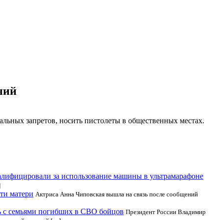
ний
альных запретов, носить пистолеты в общественных местах.
лифицировали за использование машины в ультрамарафоне
]
ти матери
Актриса Анна Чиповская вышла на связь после сообщений
ь с семьями погибших в СВО бойцов
Президент России Владимир