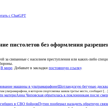
отать с ChatGPT
ние пистолетов без оформления разреше
й за связанные с насилием преступления или каких-либо специ
бороны.
е
В мире
. Добавьте в закладки
постоянную ссылку
.
Шотландскую бегунью дисква
 ультрамарафона, в котором спортсменка заняла третье место, сообщает […
Анна Чиповская обратилась к поклонникам после смер
Путин пообещал наладить обратную связ