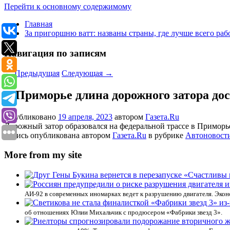
Перейти к основному содержимому
Главная
За пригоршню ватт: названы страны, где лучше всего раб
Навигация по записям
←
Предыдущая
Следующая
→
В Приморье длина дорожного затора дос
Опубликовано
19 апреля, 2023
автором
Газета.Ru
Дорожный затор образовался на федеральной трассе в Приморье
Запись опубликована автором
Газета.Ru
в рубрике
Автоновост
More from my site
АИ-92 в современных иномарках ведет к разрушению двигателя. Экон
об отношениях Юлии Михальчик с продюсером «Фабрики звезд 3».