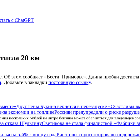
отать с ChatGPT
тигла 20 км
. Об этом сообщает «Вести. Приморье». Длина пробки достигла 
и
. Добавьте в закладки
постоянную ссылку
.
Друг Гены Букина вернется в перезапуске «Счастливы в
Россиян предупредили о риске разруше
омия нескольких рублей на литре бензина может обернуться для владельцев с
Светикова не стала финалисткой «Фабрики зв
Риелторы спрогнозировали подорожан