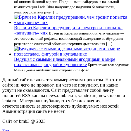
об опциях базовой версии. По данным инсайдеров, в начальной
комплектации Lada Iskra получит две подушки безопасности,
электроусилитель руля, […]
Врачи из Карелии предупредили, чем грозит попытка
«заглушить» чих
Врачи из Карелии напомнили, что чихание —
это естественный рефлекс, возникающий вследствие возбуждения
рецепторов слизистой оболочки верхних дыхательных […]
Ведущая с самыми идеальными ягодицами в мире
похвасталась фигурой в купальнике
Британская телеведущая
Майя Джама опубликовала откровенное фото.
Данный сайт не является коммерческим проектом. На этом
сайте ни чего не продают, ни чего не покупают, ни какие
услуги не оказываются. Сайт представляет собой ленту
новостей RSS канала news.rambler.ru, yandex.ru, newsru.com и
lenta.ru . Материалы публикуются без искажения,
ответственность за достоверность публикуемых новостей
Администрация сайта не несёт.
Сайт от bmb3 @ 2023