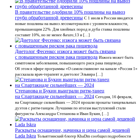
В правительстве одобрили 10% пошлины на вывоз
грубо обработанной древесины
С 1 июля в России вводятся
новые пошлины на вывоз лесоматериалов с уровнем влажности,
превышающим 22%. Для хвойных пород и дуба ставка пошлины
составит 10%, но не менее &euro;13 и […]
Диетолог Фесенко: изжога может быть связана
с повышенным риском рака пищевода
Изжога может быть
симптомом заболевания, повышающего риск рака пищевода.
Об этом в эфире программы «О самом главном» на канале «Россия 1»
рассказала врач-терапевт и диетолог Эльвира […]
Степанова и Букин выиграли ритм-танец
на Спартакиаде сильнейших — 2024
Сегодня, 16 февраля,
на Спартакиаде сильнейших — 2024 прошли прокаты танцевальных
дуэтов с ритм-танцем. Лучшими по итогам выступлений стали
фигуристы Александра Степанова и Иван Букин, […]
Раскрыты оснащение, начинка и цена самой дешевой
Lada Iskra
Тольяттинский блогер KhaDm сообщил подробности