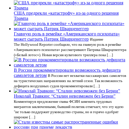
США предрекли «катастрофу» из-за одного решения
Трампа
Главную роль в ремейке «Американского психопата»
может сыграть Патрик Шварценеггер
Издание
The Hollywood Reporter сообщило, что на главную роль в ремейке
«Американского психопата» рассматривают Патрика Шварценеггера
(«Белый лотос»). Новая версия культового триллера пока […]
В России прокомментировали возможность дефицита
самолетов летом
В России нет нехватки пассажирских самолетов
на туристических направлениях на летний сезон. Так возможность
дефицита воздушных судов прокомментировали […]
Николай Травкин: “Сталин невозможен без Берии”
Комментируя предложение главы ФСИН заменить трудовых
мигрантов заключенными, бывший политик отмечает, что эту идею
"не только поддержит руководство страны, но и горячо одобрят
широкие […]