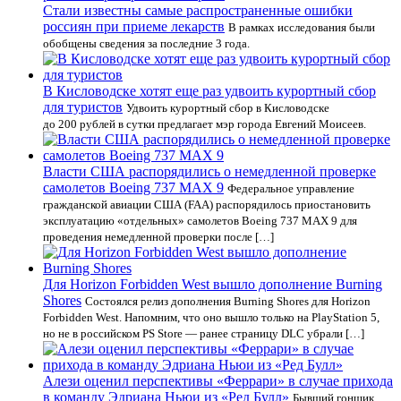
Стали известны самые распространенные ошибки
россиян при приеме лекарств
В рамках исследования были
обобщены сведения за последние 3 года.
В Кисловодске хотят еще раз удвоить курортный сбор
для туристов
Удвоить курортный сбор в Кисловодске
до 200 рублей в сутки предлагает мэр города Евгений Моисеев.
Власти США распорядились о немедленной проверке
самолетов Boeing 737 MAX 9
Федеральное управление
гражданской авиации США (FAA) распорядилось приостановить
эксплуатацию «отдельных» самолетов Boeing 737 MAX 9 для
проведения немедленной проверки после […]
Для Horizon Forbidden West вышло дополнение Burning
Shores
Состоялся релиз дополнения Burning Shores для Horizon
Forbidden West. Напомним, что оно вышло только на PlayStation 5,
но не в российском PS Store — ранее страницу DLC убрали […]
Алези оценил перспективы «Феррари» в случае прихода
в команду Эдриана Ньюи из «Ред Булл»
Бывший гонщик