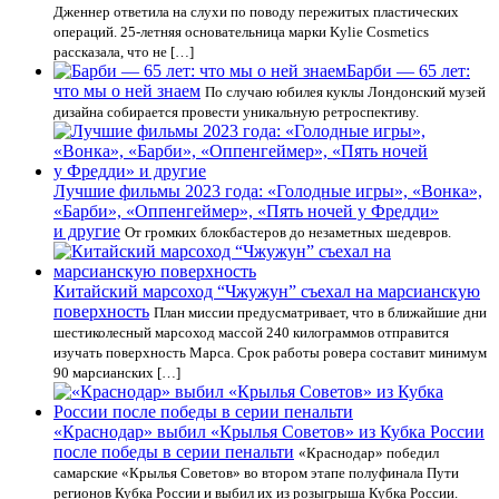
Дженнер ответила на слухи по поводу пережитых пластических
операций. 25-летняя основательница марки Kylie Cosmetics
рассказала, что не […]
Барби — 65 лет:
что мы о ней знаем
По случаю юбилея куклы Лондонский музей
дизайна собирается провести уникальную ретроспективу.
Лучшие фильмы 2023 года: «Голодные игры», «Вонка»,
«Барби», «Оппенгеймер», «Пять ночей у Фредди»
и другие
От громких блокбастеров до незаметных шедевров.
Китайский марсоход “Чжужун” съехал на марсианскую
поверхность
План миссии предусматривает, что в ближайшие дни
шестиколесный марсоход массой 240 килограммов отправится
изучать поверхность Марса. Срок работы ровера составит минимум
90 марсианских […]
«Краснодар» выбил «Крылья Советов» из Кубка России
после победы в серии пенальти
«Краснодар» победил
самарские «Крылья Советов» во втором этапе полуфинала Пути
регионов Кубка России и выбил их из розыгрыша Кубка России.