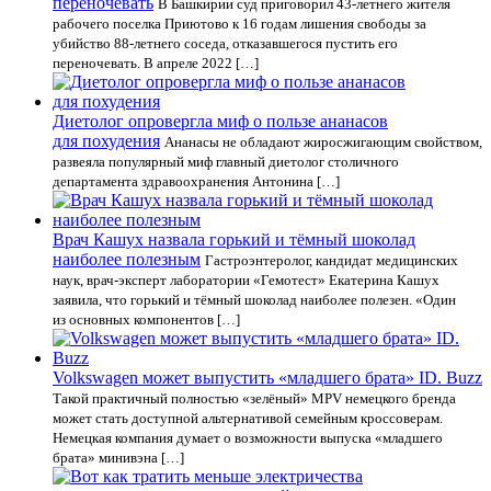
переночевать
В Башкирии суд приговорил 43-летнего жителя
рабочего поселка Приютово к 16 годам лишения свободы за
убийство 88-летнего соседа, отказавшегося пустить его
переночевать. В апреле 2022 […]
Диетолог опровергла миф о пользе ананасов
для похудения
Ананасы не обладают жиросжигающим свойством,
развеяла популярный миф главный диетолог столичного
департамента здравоохранения Антонина […]
Врач Кашух назвала горький и тёмный шоколад
наиболее полезным
Гастроэнтеролог, кандидат медицинских
наук, врач-эксперт лаборатории «Гемотест» Екатерина Кашух
заявила, что горький и тёмный шоколад наиболее полезен. «Один
из основных компонентов […]
Volkswagen может выпустить «младшего брата» ID. Buzz
Такой практичный полностью «зелёный» MPV немецкого бренда
может стать доступной альтернативой семейным кроссоверам.
Немецкая компания думает о возможности выпуска «младшего
брата» минивэна […]