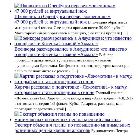
Школьник из Оренбурга перевел мошенникам
47 000 рублей за виртуальный нож
В полицию обратилась
мать ученика 4 класса. С ее карты пропали почти 50 000 рублей.
Мать горе-геймера обратилась в полицию, с ее карты пропали […]
Военкоры разочаровались в Алаудинове: что известно
о конфликте Котенка с главой «Ахмата»
В Анапе
произошла драка между туристами, местными жителями
и уроженцами Дагестана. Конфликт завязался, когда трое кавказцев
решили познакомиться с русской […]
Хартли рассказал о подготовке «Локомотива» к матчу,
который мог стать последним в сезоне
Главный тренер
«Локомотива» Боб Хартли после победы над «Авангардом» (4:0, 2-3)
в пятом матче серии 1/2 финала Кубка Гагарина, рассказал, как
проходила подготовка к этой […]
Эксперт объяснил планы по повышению минимальных
розничных цен на крепкий алкоголь
Руководитель Центра