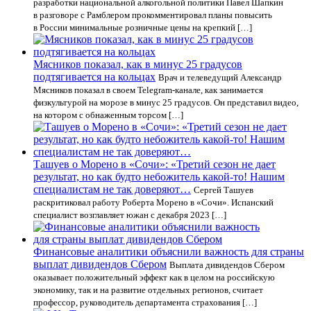
разработки национальной алкогольной политики Павел Шапкин
в разговоре с Рамблером прокомментировал планы повысить
в России минимальные розничные цены на крепкий […]
Мясников показал, как в минус 25 градусов
подтягивается на кольцах
Врач и телеведущий Александр
Мясников показал в своем Telegram-канале, как занимается
физкультурой на морозе в минус 25 градусов. Он представил видео,
на котором с обнаженным торсом […]
Ташуев о Морено в «Сочи»: «Третий сезон не дает
результат, но как будто небожитель какой-то! Нашим
специалистам не так доверяют…
Сергей Ташуев
раскритиковал работу Роберта Морено в «Сочи». Испанский
специалист возглавляет южан с декабря 2023 […]
Финансовые аналитики объяснили важность для страны
выплат дивидендов Сбером
Выплата дивидендов Сбером
оказывает положительный эффект как в целом на российскую
экономику, так и на развитие отдельных регионов, считает
профессор, руководитель департамента страхования […]