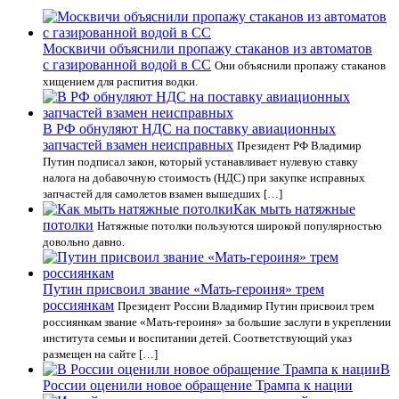
Москвичи объяснили пропажу стаканов из автоматов
с газированной водой в СС
Они объяснили пропажу стаканов
хищением для распития водки.
В РФ обнуляют НДС на поставку авиационных
запчастей взамен неисправных
Президент РФ Владимир
Путин подписал закон, который устанавливает нулевую ставку
налога на добавочную стоимость (НДС) при закупке исправных
запчастей для самолетов взамен вышедших […]
Как мыть натяжные
потолки
Натяжные потолки пользуются широкой популярностью
довольно давно.
Путин присвоил звание «Мать-героиня» трем
россиянкам
Президент России Владимир Путин присвоил трем
россиянкам звание «Мать-героиня» за большие заслуги в укреплении
института семьи и воспитании детей. Соответствующий указ
размещен на сайте […]
В
России оценили новое обращение Трампа к нации