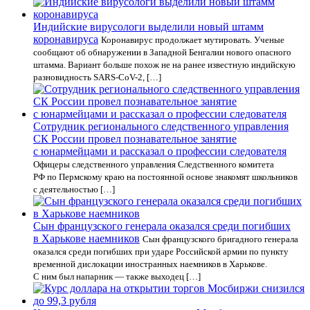
Индийские вирусологи выделили новый штамм
коронавируса
Коронавирус продолжает мутировать. Ученые
сообщают об обнаружении в Западной Бенгалии нового опасного
штамма. Вариант больше похож не на ранее известную индийскую
разновидность SARS-CoV-2, […]
Сотрудник регионального следственного управления
СК России провел познавательное занятие
с юнармейцами и рассказал о профессии следователя
Офицеры следственного управления Следственного комитета
РФ по Пермскому краю на постоянной основе знакомят школьников
с деятельностью […]
Сын французского генерала оказался среди погибших
в Харькове наемников
Сын французского бригадного генерала
оказался среди погибших при ударе Российской армии по пункту
временной дислокации иностранных наемников в Харькове.
С ним был напарник — также выходец […]