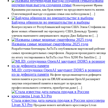
Названа
неочевидная выгода создания семьи
Психотерапевт Ирина
Крашкина рассказала, как брак влияет на продолжительность жизни.
О неочевидной выгоде создания семьи она побеседовала […]
Байдена обвинили во вмешательстве в выборы
Конгрессвумен от Республиканской партии США Элиза Стефаник на
фоне новых обвинений экс-президенту США Дональду Трампу
уличила нынешнего американского лидера Джо Байдена во […]
Названы самые мощные смартфоны 2025 года
Разработчики бенчмарка AnTuTu опубликовали мартовский рейтинг
самых производительных смартфонов. Лидером прошедшего месяца
по итогу тестирования в AnTuTu стал Vivo X200 Pro Satellite […]
MLID: сотрудники OpenAI закупают DDR5 в рознице
из-за дефицита памяти
На фоне продолжающегося дефицита
чипов памяти и роста цен на DRAM компания OpenAI расширяет
закупки оперативной памяти и выходит за пределы
профессионального сегмента, приобретая даже […]
Стала известна дата начала продаж в России кроссовера
Livan X3 Pro
Продажи нового китайского кроссовера Livan