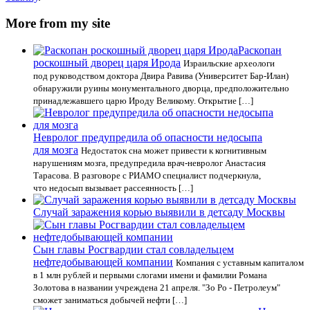
More from my site
Раскопан
роскошный дворец царя Ирода
Израильские археологи
под руководством доктора Двира Равива (Университет Бар-Илан)
обнаружили руины монументального дворца, предположительно
принадлежавшего царю Ироду Великому. Открытие […]
Невролог предупредила об опасности недосыпа
для мозга
Недостаток сна может привести к когнитивным
нарушениям мозга, предупредила врач-невролог Анастасия
Тарасова. В разговоре с РИАМО специалист подчеркнула,
что недосып вызывает рассеянность […]
Случай заражения корью выявили в детсаду Москвы
Сын главы Росгвардии стал совладельцем
нефтедобывающей компании
Компания с уставным капиталом
в 1 млн рублей и первыми слогами имени и фамилии Романа
Золотова в названии учреждена 21 апреля. "Зо Ро - Петролеум"
сможет заниматься добычей нефти […]