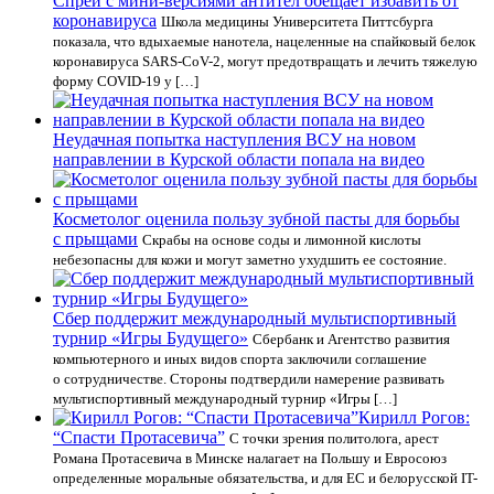
Спрей с мини-версиями антител обещает избавить от
коронавируса
Школа медицины Университета Питтсбурга
показала, что вдыхаемые нанотела, нацеленные на спайковый белок
коронавируса SARS-CoV-2, могут предотвращать и лечить тяжелую
форму COVID-19 у […]
Неудачная попытка наступления ВСУ на новом
направлении в Курской области попала на видео
Косметолог оценила пользу зубной пасты для борьбы
с прыщами
Скрабы на основе соды и лимонной кислоты
небезопасны для кожи и могут заметно ухудшить ее состояние.
Сбер поддержит международный мультиспортивный
турнир «Игры Будущего»
Сбербанк и Агентство развития
компьютерного и иных видов спорта заключили соглашение
о сотрудничестве. Стороны подтвердили намерение развивать
мультиспортивный международный турнир «Игры […]
Кирилл Рогов:
“Спасти Протасевича”
С точки зрения политолога, арест
Романа Протасевича в Минске налагает на Польшу и Евросоюз
определенные моральные обязательства, и для ЕС и белорусской IT-