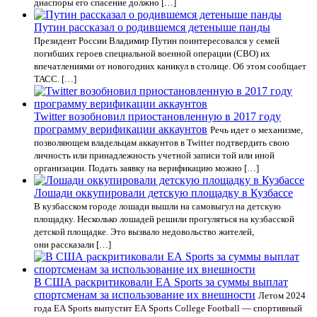
диаспоры его спасение должно […]
Путин рассказал о родившемся детеныше панды
Президент России Владимир Путин поинтересовался у семей
погибших героев специальной военной операции (СВО) их
впечатлениями от новогодних каникул в столице. Об этом сообщает
ТАСС. […]
Twitter возобновил приостановленную в 2017 году
программу верификации аккаунтов
Речь идет о механизме,
позволяющем владельцам аккаунтов в Twitter подтвердить свою
личность или принадлежность учетной записи той или иной
организации. Подать заявку на верификацию можно […]
Лошади оккупировали детскую площадку в Кузбассе
В кузбасском городе лошади вышли на самовыгул на детскую
площадку. Несколько лошадей решили прогуляться на кузбасской
детской площадке. Это вызвало недовольство жителей,
они рассказали […]
В США раскритиковали EA Sports за суммы выплат
спортсменам за использование их внешности
Летом 2024
года EA Sports выпустит EA Sports College Football — спортивный