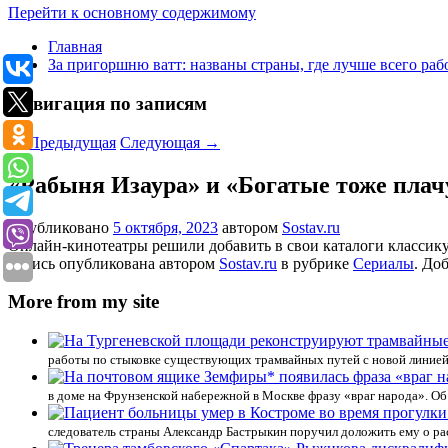
Перейти к основному содержимому
Главная
За пригоршню ватт: названы страны, где лучше всего раб
Навигация по записям
←
Предыдущая
Следующая
→
«Рабыня Изаура» и «Богатые тоже плач
Опубликовано
5 октября, 2023
автором
Sostav.ru
Онлайн-кинотеатры решили добавить в свои каталоги классик
Запись опубликована автором
Sostav.ru
в рубрике
Сериалы
. До
More from my site
работы по стыковке существующих трамвайных путей с новой линией,
в доме на Фрунзенской набережной в Москве фразу «враг народа». Об
следователь страны Александр Бастрыкин поручил доложить ему о рас