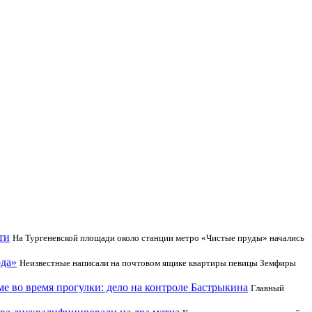
ти
На Тургеневской площади около станции метро «Чистые пруды» начались
ода»
Неизвестные написали на почтовом ящике квартиры певицы Земфиры
е во время прогулки: дело на контроле Бастрыкина
Главный