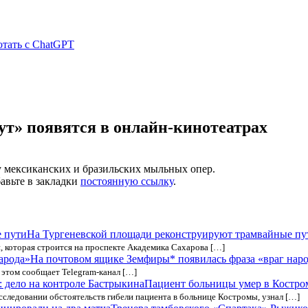
отать с ChatGPT
ут» появятся в онлайн-кинотеатрах
у мексиканских и бразильских мыльных опер.
бавьте в закладки
постоянную ссылку
.
На Тургеневской площади реконструируют трамвайные пу
 которая строится на проспекте Академика Сахарова […]
На почтовом ящике Земфиры* появилась фраза «враг нар
 этом сообщает Telegram-канал […]
Пациент больницы умер в Костром
следовании обстоятельств гибели пациента в больнице Костромы, узнал […]