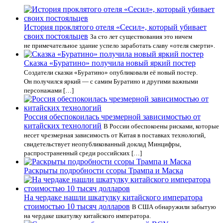
История проклятого отеля «Сесил», который убивает
своих постояльцев
За сто лет существования это ничем
не примечательное здание успело заработать славу «отеля смерти».
Сказка «Буратино» получила новый яркий постер
Создатели сказки «Буратино» опубликовали её новый постер.
Он получился яркий — с самим Буратино и другими важными
персонажами […]
Россия обеспокоилась чрезмерной зависимостью от
китайских технологий
В России обеспокоены рисками, которые
несет чрезмерная зависимость от Китая в поставках технологий,
свидетельствует неопубликованный доклад Минцифры,
распространенный среди российских […]
Раскрыты подробности ссоры Трампа и Маска
На чердаке нашли шкатулку китайского императора
стоимостью 10 тысяч долларов
В США обнаружили забытую
на чердаке шкатулку китайского императора.