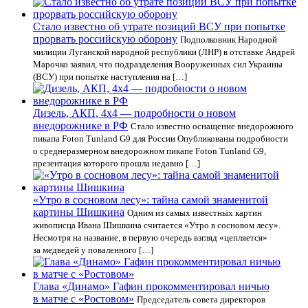
Стало известно об утрате позиций ВСУ при попытке
прорвать российскую оборону
Подполковник Народной
милиции Луганской народной республики (ЛНР) в отставке Андрей
Марочко заявил, что подразделения Вооруженных сил Украины
(ВСУ) при попытке наступления на […]
Дизель, АКП, 4х4 — подробности о новом
внедорожнике в РФ
Стало известно оснащение внедорожного
пикапа Foton Tunland G9 для России Опубликованы подробности
о среднеразмерном внедорожном пикапе Foton Tunland G9,
презентация которого прошла недавно […]
«Утро в сосновом лесу»: тайна самой знаменитой
картины Шишкина
Одним из самых известных картин
живописца Ивана Шишкина считается «Утро в сосновом лесу».
Несмотря на название, в первую очередь взгляд «цепляется»
за медведей у поваленного […]
Глава «Динамо» Гафин прокомментировал ничью
в матче с «Ростовом»
Председатель совета директоров