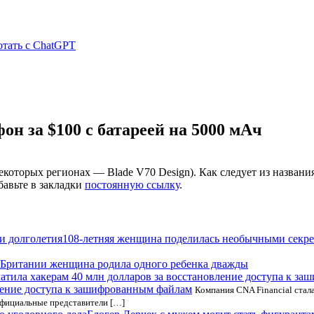
отать с ChatGPT
он за $100 с батареей на 5000 мАч
оторых регионах — Blade V70 Design). Как следует из названия
бавьте в закладки
постоянную ссылку
.
108-летняя женщина поделилась необычными секре
 Британии женщина родила одного ребенка дважды
вление доступа к зашифрованным файлам
Компания CNA Financial стал
официальные представители […]