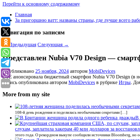
Перейти к основному содержимому
Главная
За пригоршню ватт: названы страны, где лучше всего раб
Навигация по записям
←
Предыдущая
Следующая
→
Представлен Nubia V70 Design — смартф
Опубликовано
25 ноября, 2024
автором
MobiDevices
ZTE анонсировала бюджетный смартфон Nubia V70 Design (в нек
Запись опубликована автором
MobiDevices
в рубрике
Игры
. До
More from my site
108-й день рождения и поделилась необычными секретами […]
В
слухам, заплатила хакерам 40 млн долларов за восстано
этого года. О рекордном выкупе сообщили источники Bloomberg, но 