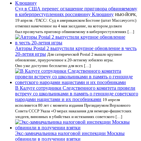
Суд в США перенес оглашение приговора обвиняемому
в киберпреступлениях россиянину Клюшину
НЬЮ-ЙОРК,
19 апреля. /ТАСС/. Суд в американском Бостоне (штат Массачусетс)
отменил намеченное на 4 мая заседание, на котором должен
был прозвучать приговор обвиняемому в киберпреступлениях […]
Авторы Postal 2 выпустили крупное обновление в честь
20-летия игры
Для сатирической Postal 2 вышло крупное
обновление, приуроченное к 20-летнему юбилею игры.
Оно уже доступно бесплатно для всех […]
В Калуге сотрудники Следственного комитета провели
встречу со школьниками в память о геноциде советского
народами нацистами и их пособниками
19 апреля
исполняется 80 лет с момента издания Президиумом Верховного
Совета СССР Указа «О мерах наказания для немецко-фашистских
злодеев, виновных в убийствах и истязаниях советского […]
Экс-замначальника налоговой инспекции Москвы
обвинили в получении взятки