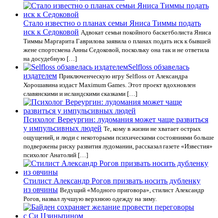
Стало известно о планах семьи Яниса Тиммы подать
иск к Седоковой
Адвокат семьи покойного баскетболиста Яниса
Тиммы Маргарита Гаврилова заявила о планах подать иск к бывшей
жене спортсмена Анны Седоковой, поскольку она так и не ответила
на досудебную […]
Selfloss обзавелась
издателем
Приключенческую игру Selfloss от Александра
Хорошавина издаст Maximum Games. Этот проект вдохновлен
славянскими и исландскими сказками […]
Психолог Вереургин: лудомания может чаще развиться
у импульсивных людей
Те, кому в жизни не хватает острых
ощущений, и люди с некоторыми психическими состояниями больше
подвержены риску развития лудомании, рассказал газете «Известия»
психолог Анатолий […]
Стилист Александр Рогов призвать носить дубленку
из овчины
Ведущий «Модного приговора», стилист Александр
Рогов, назвал лучшую верхнюю одежду на зиму.