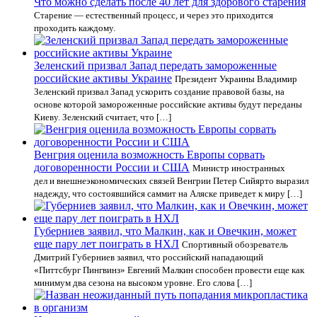
Что можно сделать после 40 лет для здорового старения
Старение — естественный процесс, и через это приходится
проходить каждому.
Зеленский призвал Запад передать замороженные
российские активы Украине
Президент Украины Владимир
Зеленский призвал Запад ускорить создание правовой базы, на
основе которой замороженные российские активы будут переданы
Киеву. Зеленский считает, что […]
Венгрия оценила возможность Европы сорвать
договоренности России и США
Министр иностранных
дел и внешнеэкономических связей Венгрии Петер Сийярто выразил
надежду, что состоявшийся саммит на Аляске приведет к миру […]
Губерниев заявил, что Малкин, как и Овечкин, может
еще пару лет поиграть в НХЛ
Спортивный обозреватель
Дмитрий Губерниев заявил, что российский нападающий
«Питтсбург Пингвинз» Евгений Малкин способен провести еще как
минимум два сезона на высоком уровне. Его слова […]