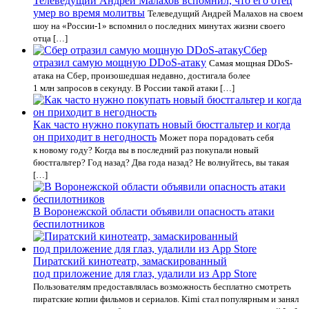
Телеведущий Андрей Малахов вспомнил, что его отец
умер во время молитвы
Телеведущий Андрей Малахов на своем
шоу на «России-1» вспомнил о последних минутах жизни своего
отца […]
Сбер
отразил самую мощную DDoS-атаку
Самая мощная DDoS-
атака на Сбер, произошедшая недавно, достигала более
1 млн запросов в секунду. В России такой атаки […]
Как часто нужно покупать новый бюстгальтер и когда
он приходит в негодность
Может пора порадовать себя
к новому году? Когда вы в последний раз покупали новый
бюстгальтер? Год назад? Два года назад? Не волнуйтесь, вы такая
[…]
В Воронежской области объявили опасность атаки
беспилотников
Пиратский кинотеатр, замаскированный
под приложение для глаз, удалили из App Store
Пользователям предоставлялась возможность бесплатно смотреть
пиратские копии фильмов и сериалов. Kimi стал популярным и занял