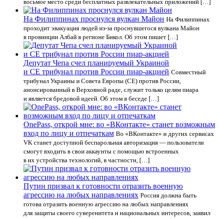
восьмое место среди бесплатных развлекательных приложений […]
На Филиппинах проснулся вулкан Майон
На Филиппинах
проходит эвакуация людей из-за проснувшегося вулкана Майон
в провинции Албай в регионе Бикол. Об этом пишет […]
Депутат Чепа счел планируемый Украиной
и СЕ трибунал против России пиар-акцией
Совместный
трибунал Украины и Совета Европы (СЕ) против России,
анонсированный в Верховной раде, служит только целям пиара
и является бредовой идеей. Об этом в беседе […]
OnePass, открой мне: во «ВКонтакте» станет возможным
вход по лицу и отпечаткам
Во «ВКонтакте» и других сервисах
VK станет доступной беспарольная авторизация — пользователи
смогут входить в свои аккаунты с помощью встроенных
в их устройства технологий, в частности, […]
Путин призвал к готовности отразить военную
агрессию на любых направлениях
Россия должна быть
готова отразить военную агрессию на любых направлениях
для защиты своего суверенитета и национальных интересов, заявил