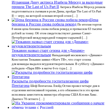
Играющая Дину актриса Изабела Мерсед за выходные
прошла The Last of Us Part II
Актриса Изабела Мерсед решила
подготовиться к съемкам в роли Дины, пройдя The Last of Us Part
II — игру, на которой основан второй сезон […]
Цена
бензина в России снова побила рекорд
По итогам торгов
8 июня цена бензина снова побила рекорд и превысила 63 тысячи
рублей за тонну. Об этом свидетельствуют данные Санкт-
Петербургской международной товарно-сырьевой […]
Тюкавин назвал старт сезона для «Динамо»
неудовлетворительным
Нападающий московского «Динамо»
Константин Тюкавин заявил «Матч ТВ», что старт сезона
для команды выдался неудовлетворительным. В субботу «Динамо»
победило «Пари НН» в матче 6‑го тура […]
Раскрыты подробности госпитализации шефа
Пентагона
Шеф Пентагона Ллойд Остин провел четыре дня в
отделении интенсивной терапии, а его обязанности в это время
исполняла заместитель министра обороны США Кэтлин Хикс.
Диагноз 70-летнего […]