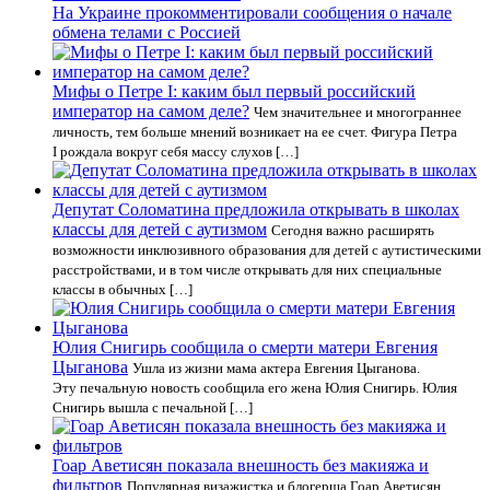
На Украине прокомментировали сообщения о начале
обмена телами с Россией
Мифы о Петре I: каким был первый российский
император на самом деле?
Чем значительнее и многограннее
личность, тем больше мнений возникает на ее счет. Фигура Петра
I рождала вокруг себя массу слухов […]
Депутат Соломатина предложила открывать в школах
классы для детей с аутизмом
Сегодня важно расширять
возможности инклюзивного образования для детей с аутистическими
расстройствами, и в том числе открывать для них специальные
классы в обычных […]
Юлия Снигирь сообщила о смерти матери Евгения
Цыганова
Ушла из жизни мама актера Евгения Цыганова.
Эту печальную новость сообщила его жена Юлия Снигирь. Юлия
Снигирь вышла с печальной […]
Гоар Аветисян показала внешность без макияжа и
фильтров
Популярная визажистка и блогерша Гоар Аветисян