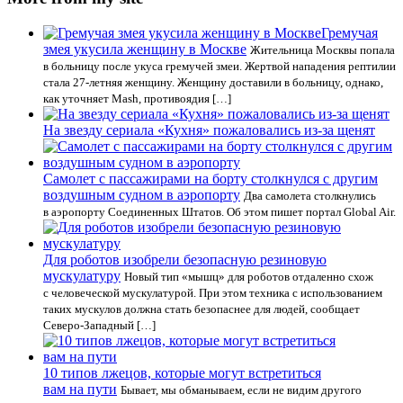
Гремучая
змея укусила женщину в Москве
Жительница Москвы попала
в больницу после укуса гремучей змеи. Жертвой нападения рептилии
стала 27-летняя женщину. Женщину доставили в больницу, однако,
как уточняет Mash, противоядия […]
На звезду сериала «Кухня» пожаловались из-за щенят
Самолет с пассажирами на борту столкнулся с другим
воздушным судном в аэропорту
Два самолета столкнулись
в аэропорту Соединенных Штатов. Об этом пишет портал Global Air.
Для роботов изобрели безопасную резиновую
мускулатуру
Новый тип «мышц» для роботов отдаленно схож
с человеческой мускулатурой. При этом техника с использованием
таких мускулов должна стать безопаснее для людей, сообщает
Северо-Западный […]
10 типов лжецов, которые могут встретиться
вам на пути
Бывает, мы обманываем, если не видим другого