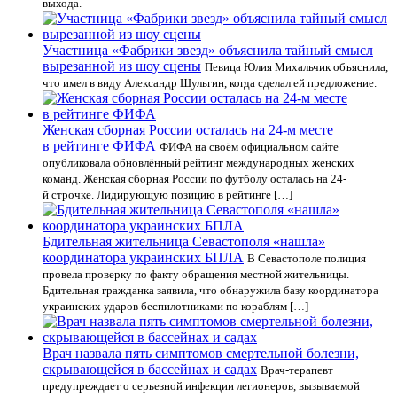
выхода.
Участница «Фабрики звезд» объяснила тайный смысл
вырезанной из шоу сцены
Певица Юлия Михальчик объяснила,
что имел в виду Александр Шульгин, когда сделал ей предложение.
Женская сборная России осталась на 24-м месте
в рейтинге ФИФА
ФИФА на своём официальном сайте
опубликовала обновлённый рейтинг международных женских
команд. Женская сборная России по футболу осталась на 24-
й строчке. Лидирующую позицию в рейтинге […]
Бдительная жительница Севастополя «нашла»
координатора украинских БПЛА
В Севастополе полиция
провела проверку по факту обращения местной жительницы.
Бдительная гражданка заявила, что обнаружила базу координатора
украинских ударов беспилотниками по кораблям […]
Врач назвала пять симптомов смертельной болезни,
скрывающейся в бассейнах и садах
Врач-терапевт
предупреждает о серьезной инфекции легионеров, вызываемой