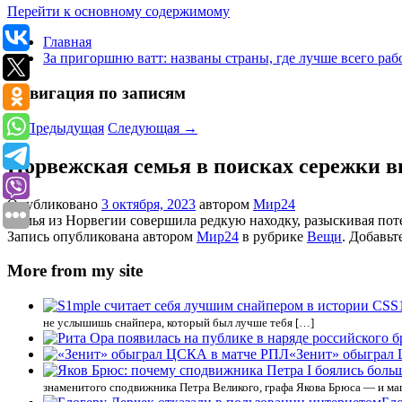
Перейти к основному содержимому
Главная
За пригоршню ватт: названы страны, где лучше всего раб
Навигация по записям
←
Предыдущая
Следующая
→
Норвежская семья в поисках сережки 
Опубликовано
3 октября, 2023
автором
Мир24
Семья из Норвегии совершила редкую находку, разыскивая пот
Запись опубликована автором
Мир24
в рубрике
Вещи
. Добавьт
More from my site
S
не услышишь снайпера, который был лучше тебя […]
«Зенит» обыграл
знаменитого сподвижника Петра Великого, графа Якова Брюса — и ма