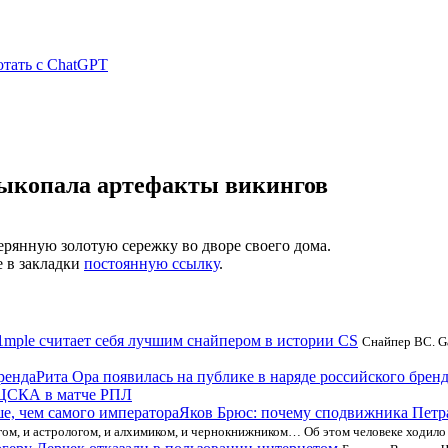
отать с ChatGPT
выкопала артефакты викингов
ерянную золотую сережку во дворе своего дома.
е в закладки
постоянную ссылку
.
1mple считает себя лучшим снайпером в истории CS
Снайпер BC. G
Рита Ора появилась на публике в наряде российского брен
 ЦСКА в матче РПЛ
Яков Брюс: почему сподвижника Петра
гом, и астрологом, и алхимиком, и чернокнижником… Об этом человеке ходил