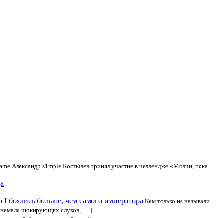
ame Александр s1mple Костылев принял участие в челлендже «Молчи, пока
да
 I боялись больше, чем самого императора
Кем только не называли
о немало шокирующих слухов, […]