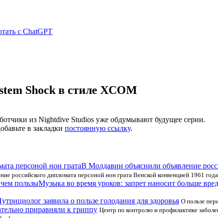
отать с ChatGPT
System Shock в стиле XCOM
ботчики из Nightdive Studios уже обдумывают будущее серии.
Добавьте в закладки
постоянную ссылку
.
В Молдавии объяснили объявление росс
ие российского дипломата персоной нон грата Венской конвенцией 1961 года
Музыка во время уроков: запрет наносит больше вред
утрициолог заявила о пользе голодания для здоровья
О пользе пер
ательно приравняли к гриппу
Центр по контролю и профилактике забол