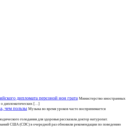
ийского дипломата персоной нон грата
Министерство иностранных
 о дипломатических […]
а, чем пользы
Музыка во время уроков часто воспринимается
иодического голодания для здоровья рассказала доктор натуропат.
еваний США (СDC) в очередной раз обновили рекомендации по поведению