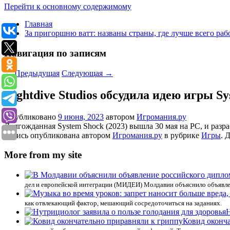
Перейти к основному содержимому
Главная
За пригоршню ватт: названы страны, где лучше всего раб
Навигация по записям
←
Предыдущая
Следующая
→
Nightdive Studios обсудила идею игры 
Опубликовано
9 июня, 2023
автором
Игромания.ру
Долгожданная System Shock (2023) вышла 30 мая на PC, и разра
Запись опубликована автором
Игромания.ру
в рубрике
Игры
. 
More from my site
дел и европейской интеграции (МИДЕИ) Молдавии объяснило объявлен
как отвлекающий фактор, мешающий сосредоточиться на заданиях.
Н
Ковид оконч