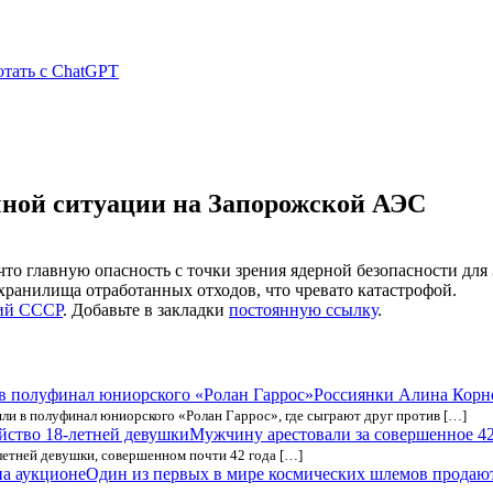
отать с ChatGPT
чной ситуации на Запорожской АЭС
 что главную опасность с точки зрения ядерной безопасности 
хранилища отработанных отходов, что чревато катастрофой.
ий СССР
. Добавьте в закладки
постоянную ссылку
.
Россиянки Алина Корн
ли в полуфинал юниорского «Ролан Гаррос», где сыграют друг против […]
Мужчину арестовали за совершенное 42
-летней девушки, совершенном почти 42 года […]
Один из первых в мире космических шлемов продают