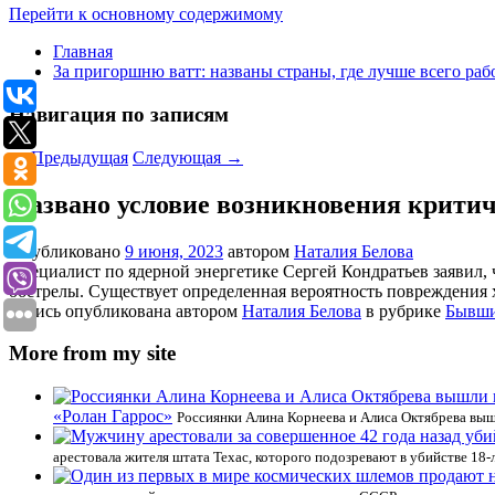
Перейти к основному содержимому
Главная
За пригоршню ватт: названы страны, где лучше всего раб
Навигация по записям
←
Предыдущая
Следующая
→
Названо условие возникновения крити
Опубликовано
9 июня, 2023
автором
Наталия Белова
Специалист по ядерной энергетике Сергей Кондратьев заявил,
обстрелы. Существует определенная вероятность повреждения 
Запись опубликована автором
Наталия Белова
в рубрике
Бывш
More from my site
«Ролан Гаррос»
Россиянки Алина Корнеева и Алиса Октябрева выш
арестовала жителя штата Техас, которого подозревают в убийстве 18