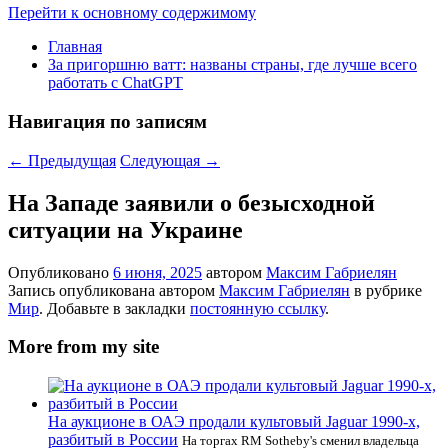
Перейти к основному содержимому
Главная
За пригоршню ватт: названы страны, где лучше всего
работать с ChatGPT
Навигация по записям
←
Предыдущая
Следующая
→
На Западе заявили о безысходной
ситуации на Украине
Опубликовано
6 июня, 2025
автором
Максим Габриелян
Запись опубликована автором
Максим Габриелян
в рубрике
Мир
. Добавьте в закладки
постоянную ссылку
.
More from my site
На аукционе в ОАЭ продали культовый Jaguar 1990-х,
разбитый в России
На торгах RM Sotheby's сменил владельца