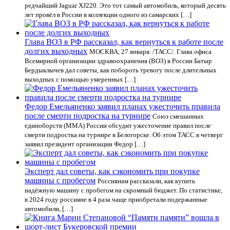
редчайший Jaguar XJ220. Это тот самый автомобиль, который десять
лет провёл в России в коллекции одного из самарских […]
Глава ВОЗ в РФ рассказал, как вернуться к работе после
долгих выходных
МОСКВА, 27 января. /ТАСС/. Глава офиса
Всемирной организации здравоохранения (ВОЗ) в России Батыр
Бердыклычев дал советы, как побороть тревогу после длительных
выходных с помощью умеренных […]
Федор Емельяненко заявил планах ужесточить правила
после смерти подростка на турнире
Союз смешанных
единоборств (ММА) России обсудит ужесточение правил после
смерти подростка на турнире в Белогорске. Об этом ТАСС в четверг
заявил президент организации Федор […]
Эксперт дал советы, как сэкономить при покупке
машины с пробегом
Россиянам рассказали, как купить
надёжную машину с пробегом на скромный бюджет. По статистике,
в 2024 году россияне в 4 раза чаще приобретали подержанные
автомобили, […]