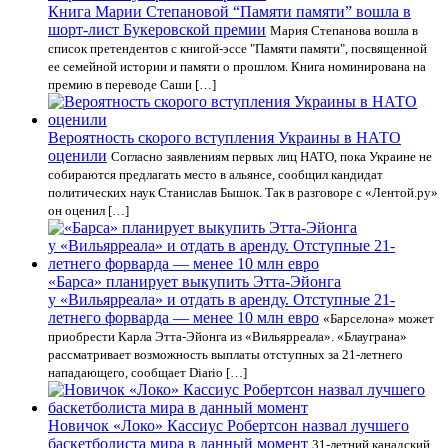
Книга Марии Степановой “Памяти памяти” вошла в
шорт-лист Букеровской премии
Мария Степанова вошла в
список претендентов с книгой-эссе "Памяти памяти", посвященной
ее семейной истории и памяти о прошлом. Книга номинирована на
премию в переводе Саши […]
Вероятность скорого вступления Украины в НАТО
оценили
Согласно заявлениям первых лиц НАТО, пока Украине не
собираются предлагать место в альянсе, сообщил кандидат
политических наук Станислав Бышок. Так в разговоре с «Лентой.ру»
он оценил […]
«Барса» планирует выкупить Этта-Эйонга
у «Вильярреала» и отдать в аренду. Отступные 21-
летнего форварда — менее 10 млн евро
«Барселона» может
приобрести Карла Этта-Эйонга из «Вильярреала». «Блауграна»
рассматривает возможность выплаты отступных за 21-летнего
нападающего, сообщает Diario […]
Новичок «Локо» Кассиус Робертсон назвал лучшего
баскетболиста мира в данный момент
31-летний канадский