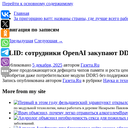
Перейти к основному содержимому
Главная
За пригоршню ватт: названы страны, где лучше всего раб
Навигация по записям
←
Предыдущая
Следующая
→
MLID: сотрудники OpenAI закупают DD
Опубликовано
5 декабря, 2025
автором
Газета.Ru
На фоне продолжающегося дефицита чипов памяти и роста цен
приобретая даже потребительские модули DDR5 без поддерж
Запись опубликована автором
Газета.Ru
в рубрике
Наука и тех
More from my site
по модульной технологии, начал работать в деревне Назарьево Павло
Врач
заболеваний.