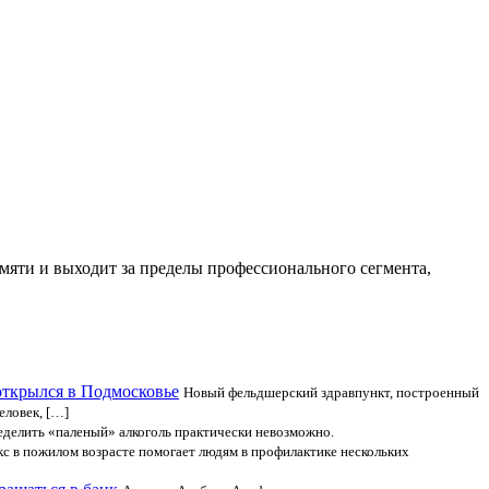
яти и выходит за пределы профессионального сегмента,
открылся в Подмосковье
Новый фельдшерский здравпункт, построенный
еловек, […]
ределить «паленый» алкоголь практически невозможно.
кс в пожилом возрасте помогает людям в профилактике нескольких