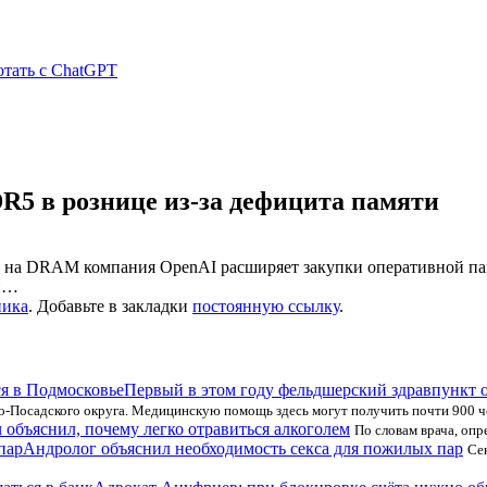
отать с ChatGPT
R5 в рознице из-за дефицита памяти
 на DRAM компания OpenAI расширяет закупки оперативной пам
ки…
ника
. Добавьте в закладки
постоянную ссылку
.
Первый в этом году фельдшерский здравпункт 
во-Посадского округа. Медицинскую помощь здесь могут получить почти 900 ч
 объяснил, почему легко отравиться алкоголем
По словам врача, оп
Андролог объяснил необходимость секса для пожилых пар
Се