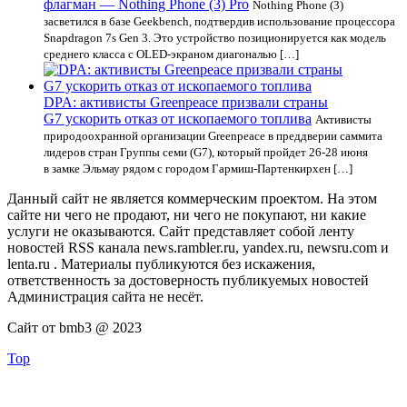
флагман — Nothing Phone (3) Pro
Nothing Phone (3)
засветился в базе Geekbench, подтвердив использование процессора
Snapdragon 7s Gen 3. Это устройство позиционируется как модель
среднего класса с OLED-экраном диагональю […]
DPA: активисты Greenpeace призвали страны
G7 ускорить отказ от ископаемого топлива
Активисты
природоохранной организации Greenpeace в преддверии саммита
лидеров стран Группы семи (G7), который пройдет 26-28 июня
в замке Эльмау рядом с городом Гармиш-Партенкирхен […]
Данный сайт не является коммерческим проектом. На этом
сайте ни чего не продают, ни чего не покупают, ни какие
услуги не оказываются. Сайт представляет собой ленту
новостей RSS канала news.rambler.ru, yandex.ru, newsru.com и
lenta.ru . Материалы публикуются без искажения,
ответственность за достоверность публикуемых новостей
Администрация сайта не несёт.
Сайт от bmb3 @ 2023
Top