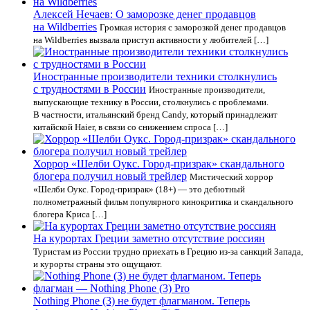
Алексей Нечаев: О заморозке денег продавцов
на Wildberries
Громкая история с заморозкой денег продавцов
на Wildberries вызвала приступ активности у любителей […]
Иностранные производители техники столкнулись
с трудностями в России
Иностранные производители,
выпускающие технику в России, столкнулись с проблемами.
В частности, итальянский бренд Candy, который принадлежит
китайской Haier, в связи со снижением спроса […]
Хоррор «Шелби Оукс. Город-призрак» скандального
блогера получил новый трейлер
Мистический хоррор
«Шелби Оукс. Город-призрак» (18+) — это дебютный
полнометражный фильм популярного кинокритика и скандального
блогера Криса […]
На курортах Греции заметно отсутствие россиян
Туристам из России трудно приехать в Грецию из-за санкций Запада,
и курорты страны это ощущают.
Nothing Phone (3) не будет флагманом. Теперь