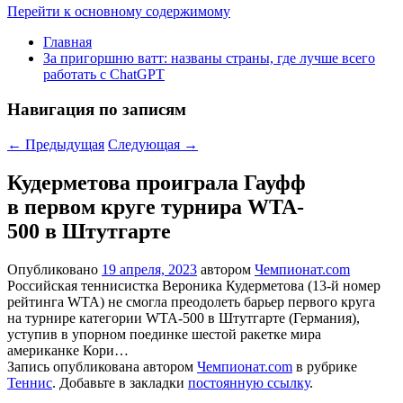
Перейти к основному содержимому
Главная
За пригоршню ватт: названы страны, где лучше всего
работать с ChatGPT
Навигация по записям
←
Предыдущая
Следующая
→
Кудерметова проиграла Гауфф
в первом круге турнира WTA-
500 в Штутгарте
Опубликовано
19 апреля, 2023
автором
Чемпионат.com
Российская теннисистка Вероника Кудерметова (13-й номер
рейтинга WTA) не смогла преодолеть барьер первого круга
на турнире категории WTA-500 в Штутгарте (Германия),
уступив в упорном поединке шестой ракетке мира
американке Кори…
Запись опубликована автором
Чемпионат.com
в рубрике
Теннис
. Добавьте в закладки
постоянную ссылку
.