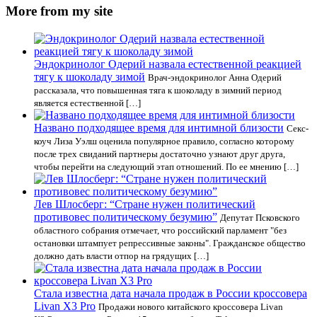
More from my site
Эндокринолог Одерий назвала естественной реакцией
тягу к шоколаду зимой
Врач-эндокринолог Анна Одерий
рассказала, что повышенная тяга к шоколаду в зимний период
является естественной […]
Названо подходящее время для интимной близости
Секс-
коуч Лиза Уэлш оценила популярное правило, согласно которому
после трех свиданий партнеры достаточно узнают друг друга,
чтобы перейти на следующий этап отношений. По ее мнению […]
Лев Шлосберг: “Стране нужен политический
противовес политическому безумию”
Депутат Псковского
областного собрания отмечает, что российский парламент "без
остановки штампует репрессивные законы". Гражданское общество
должно дать власти отпор на грядущих […]
Стала известна дата начала продаж в России кроссовера
Livan X3 Pro
Продажи нового китайского кроссовера Livan