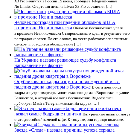
X3 Pro начнутся в России 15 июня, сообщает Telegram-канал
No Limits. Cтартовая цена на Livan X3 Pro составляет […]
Человек пострадал при падении обломков БПЛА
в промзоне Невинномысска
Обломки беспилотника упали
в промзоне Невинномысска Ставропольского края, в результате чего
пострадал человек. По его словам, на месте работают оперативные
службы, проводится обследование […]
На Украине назвали решающее судьбу конфликта
направление на фронте
Опубликованы кадры изнутри поврежденной из-за
падения дрона квартиры в Воронеже
В сети появились
кадры изнутри квартиры многоэтажного дома в Воронеже на улице
Белинского, в который врезался беспилотник. Видеозапись
публикует Mash в Telegram-канале. На кадрах […]
Эксперт
назвал самые бодрящие напитки
Натуральные напитки могут
стать достойной заменой кофе. К тому же, они гораздо полезнее.
Звезда «Следа» назвала причины успеха сериала